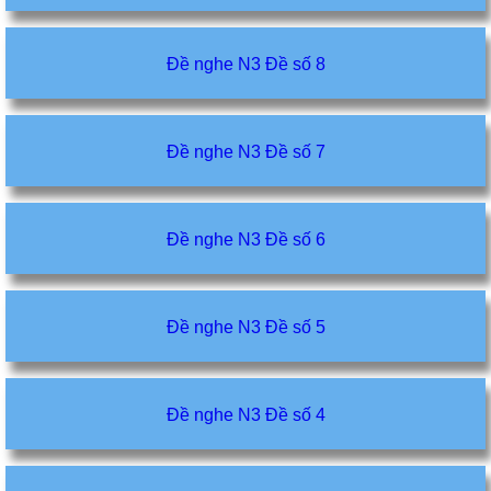
Đề nghe N3 Đề số 8
Đề nghe N3 Đề số 7
Đề nghe N3 Đề số 6
Đề nghe N3 Đề số 5
Đề nghe N3 Đề số 4