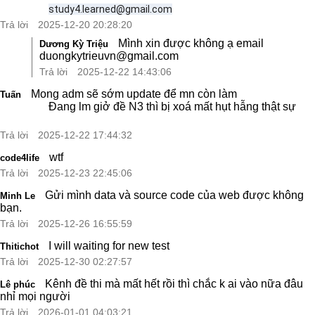
study4.learned@gmail.com
Trả lời
2025-12-20 20:28:20
Mình xin được không ạ email
Dương Kỳ Triệu
duongkytrieuvn@gmail.com
Trả lời
2025-12-22 14:43:06
Mong adm sẽ sớm update để mn còn làm
Tuấn
Đang lm giở đề N3 thì bị xoá mất hụt hẫng thật sự
Trả lời
2025-12-22 17:44:32
wtf
code4life
Trả lời
2025-12-23 22:45:06
Gửi mình data và source code của web được không
Minh Le
bạn.
Trả lời
2025-12-26 16:55:59
I will waiting for new test
Thitichot
Trả lời
2025-12-30 02:27:57
Kênh đề thi mà mất hết rồi thì chắc k ai vào nữa đâu
Lê phúc
nhỉ mọi người
Trả lời
2026-01-01 04:03:21