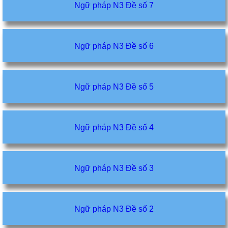
Ngữ pháp N3 Đề số 7
Ngữ pháp N3 Đề số 6
Ngữ pháp N3 Đề số 5
Ngữ pháp N3 Đề số 4
Ngữ pháp N3 Đề số 3
Ngữ pháp N3 Đề số 2