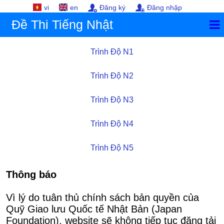
vi
en
Đăng ký
Đăng nhập
Đề Thi Tiếng Nhật
Trình Độ N1
Trình Độ N2
Trình Độ N3
Trình Độ N4
Trình Độ N5
Thông báo
Vì lý do tuân thủ chính sách bản quyền của
Quỹ Giao lưu Quốc tế Nhật Bản (Japan
Foundation), website sẽ không tiếp tục đăng tải