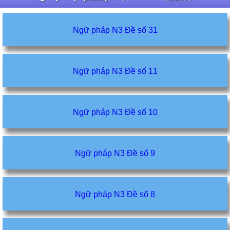
Ngữ pháp N3 Đề số 31
Ngữ pháp N3 Đề số 11
Ngữ pháp N3 Đề số 10
Ngữ pháp N3 Đề số 9
Ngữ pháp N3 Đề số 8