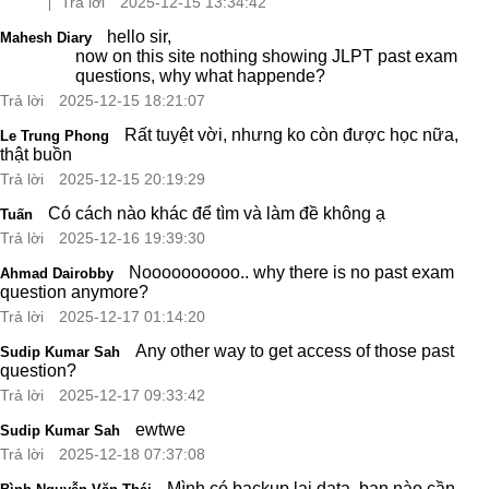
Trả lời
2025-12-15 13:34:42
hello sir,
Mahesh Diary
now on this site nothing showing JLPT past exam
questions, why what happende?
Trả lời
2025-12-15 18:21:07
Rất tuyệt vời, nhưng ko còn được học nữa,
Le Trung Phong
thật buồn
Trả lời
2025-12-15 20:19:29
Có cách nào khác để tìm và làm đề không ạ
Tuấn
Trả lời
2025-12-16 19:39:30
Noooooooooo.. why there is no past exam
Ahmad Dairobby
question anymore?
Trả lời
2025-12-17 01:14:20
Any other way to get access of those past
Sudip Kumar Sah
question?
Trả lời
2025-12-17 09:33:42
ewtwe
Sudip Kumar Sah
Trả lời
2025-12-18 07:37:08
Mình có backup lại data, bạn nào cần