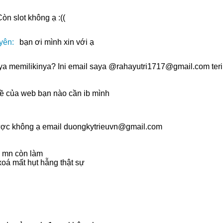
òn slot không ạ :((
ên:
bạn ơi mình xin với ạ
a memilikinya? Ini email saya @rahayutri1717@gmail.com ter
ề của web bạn nào cần ib mình
ược không ạ email duongkytrieuvn@gmail.com
 mn còn làm
xoá mất hụt hẫng thật sự