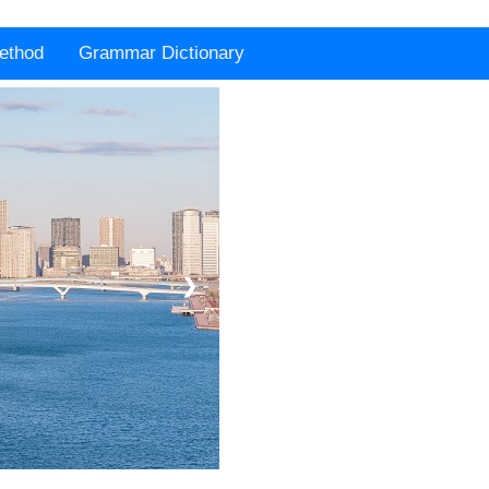
ethod
Grammar Dictionary
❯