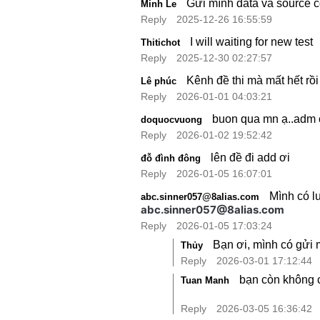
Gửi mình data và source 
Minh Le
Reply
2025-12-26 16:55:59
I will waiting for new test
Thitichot
Reply
2025-12-30 02:27:57
Kênh đề thi mà mất hết rồi
Lê phúc
Reply
2026-01-01 04:03:21
buon qua mn ạ..adm 
doquocvuong
Reply
2026-01-02 19:52:42
lên đề đi add ơi
đỗ đình đông
Reply
2026-01-05 16:07:01
Mình có lư
abc.sinner057@8alias.com
abc.sinner057@8alias.com
Reply
2026-01-05 17:03:24
Bạn ơi, mình có gửi m
Thủy
Reply
2026-03-01 17:12:44
bạn còn không c
Tuan Manh
Reply
2026-03-05 16:36:42