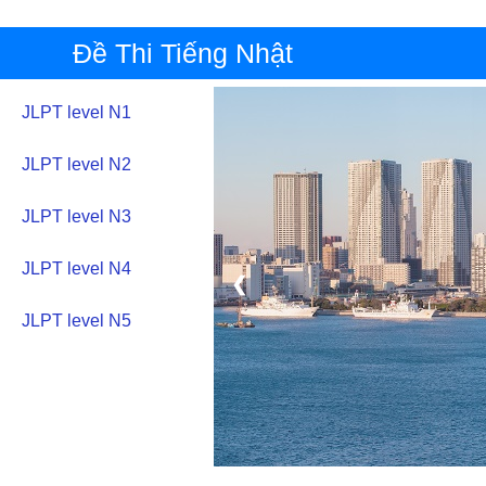
Đề Thi Tiếng Nhật
JLPT level N1
JLPT level N2
JLPT level N3
JLPT level N4
❮
JLPT level N5