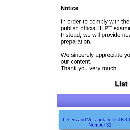
Notice
In order to comply with the
publish official JLPT exami
Instead, we will provide ne
preparation.
We sincerely appreciate y
our content.
Thank you very much.
List
Letters and Vocabulary Test N3 Test
Number 31