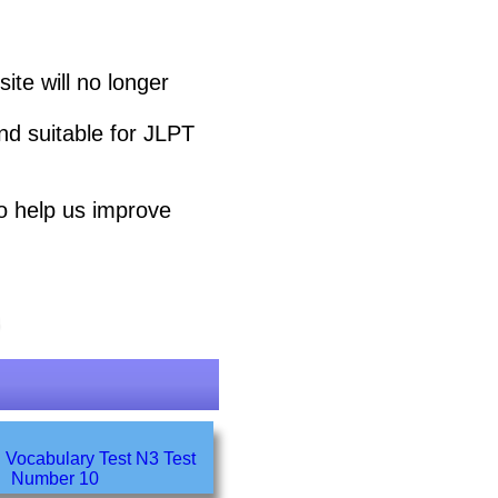
ite will no longer
and suitable for JLPT
o help us improve
ocabulary Test N3 Test
Number 10