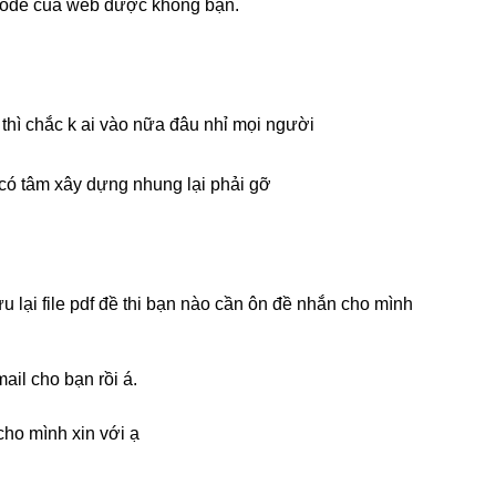
code của web được không bạn.
 thì chắc k ai vào nữa đâu nhỉ mọi người
có tâm xây dựng nhung lại phải gỡ
u lại file pdf đề thi bạn nào cần ôn đề nhắn cho mình
ail cho bạn rồi á.
ho mình xin với ạ