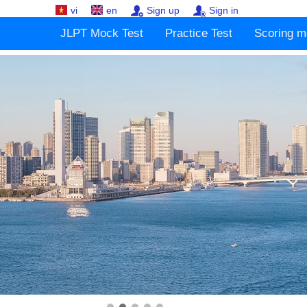
vi
en
Sign up
Sign in
JLPT Mock Test
Practice Test
Scoring m