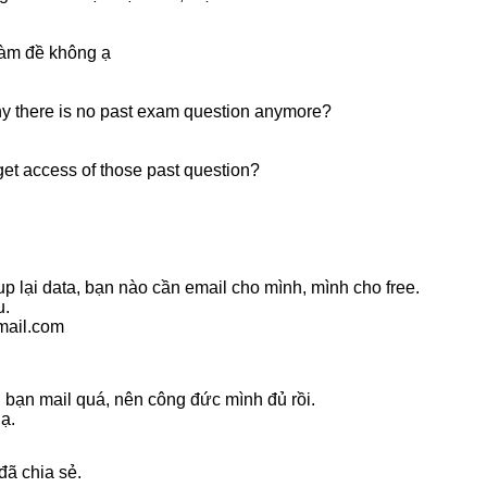
làm đề không ạ
 there is no past exam question anymore?
get access of those past question?
p lại data, bạn nào cần email cho mình, mình cho free.
u.
mail.com
 bạn mail quá, nên công đức mình đủ rồi.
 ạ.
ã chia sẻ.