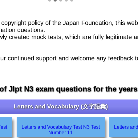
 copyright policy of the Japan Foundation, this webs
nation questions.
wly created mock tests, which are fully legitimate 
our continued support and welcome any feedback t
 of Jlpt N3 exam questions for the years
Letters and Vocabulary (文字語彙)
Letters and Vocabulary Test N3 Test
Letters and V
Number 11