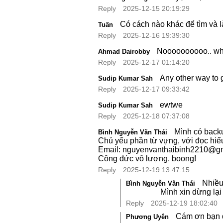
Reply
2025-12-15 20:19:29
Có cách nào khác để tìm và 
Tuấn
Reply
2025-12-16 19:39:30
Noooooooooo.. why
Ahmad Dairobby
Reply
2025-12-17 01:14:20
Any other way to 
Sudip Kumar Sah
Reply
2025-12-17 09:33:42
ewtwe
Sudip Kumar Sah
Reply
2025-12-18 07:37:08
Mình có backu
Bình Nguyễn Văn Thái
Chủ yếu phần từ vựng, với đọc hiể
Email: nguyenvanthaibinh2210@g
Công đức vô lượng, boong!
Reply
2025-12-19 13:47:15
Nhiều
Bình Nguyễn Văn Thái
Mình xin dừng lại
Reply
2025-12-19 18:02:40
Cám ơn bạn đ
Phương Uyên