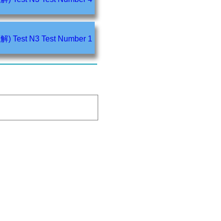
Listening (聴解) Test N3 Test Number 1