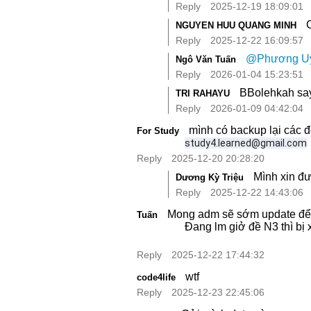
Reply
2025-12-19 18:09:01
C
NGUYEN HUU QUANG MINH
Reply
2025-12-22 16:09:57
@Phương Uy
Ngô Văn Tuấn
Reply
2026-01-04 15:23:51
BBolehkah say
TRI RAHAYU
Reply
2026-01-09 04:42:04
mình có backup lại các đ
For Study
study4.learned@gmail.com
Reply
2025-12-20 20:28:20
Mình xin đ
Dương Kỳ Triệu
Reply
2025-12-22 14:43:06
Mong adm sẽ sớm update để
Tuấn
Đang lm giở đề N3 thì bị 
Reply
2025-12-22 17:44:32
wtf
code4life
Reply
2025-12-23 22:45:06