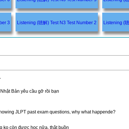
t Number 3
Listening (聴解) Test N3 Test Number 2
.
 Nhật Bản yêu cầu gỡ rồi bạn
g showing JLPT past exam questions, why what happende?
ng ko còn được học nữa, thật buồn