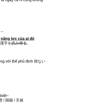
..
o
năng lực của ai đó
だけ漢字を
読み得る
。
với thể phủ định 得ない
biệt~
学歴 / 国籍 / 天候