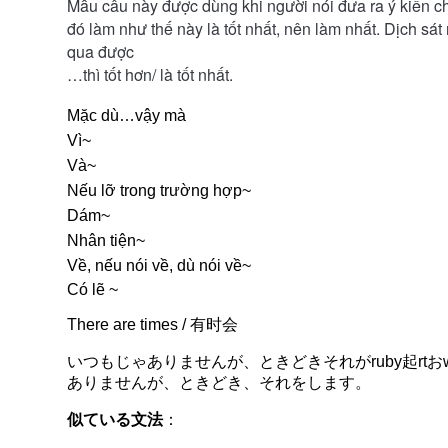
Mẫu câu này được dùng khi người nói đưa ra ý kiến ch
đó làm như thế này là tốt nhất, nên làm nhất. Dịch sát
qua được
…thì tốt hơn/ là tốt nhất.
Mặc dù…vậy mà
Vì~
Và~
Nếu lỡ trong trường hợp~
Dám~
Nhân tiện~
Về, nếu nói về, dù nói về~
Có lẽ ~
There are times / 有时会
いつもじゃありませんが、ときどきそれがruby起rtお
ありませんが、ときどき、それをします。
似ている文法
：