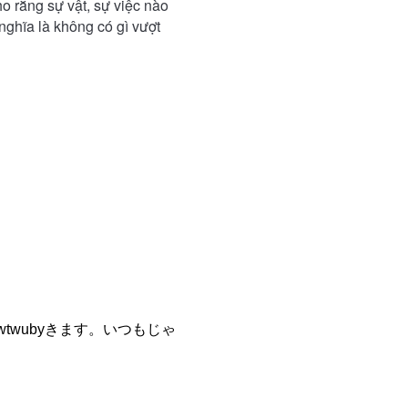
o rằng sự vật, sự việc nào
 nghĩa là không có gì vượt
wtwubyきます。いつもじゃ