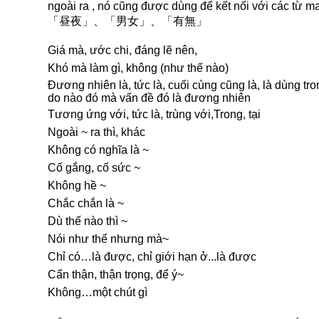
ngoài ra , nó cũng được dùng để kết nối với các từ 
「昼夜」、「男女」、「有無」
Giá mà, ước chi, đáng lẽ nên,
Khó mà làm gì, không (như thế nào)
Đương nhiên là, tức là, cuối cùng cũng là, là dùng tro
do nào đó mà vấn đề đó là đương nhiên
Tương ứng với, tức là, trùng với,Trong, tại
Ngoài ~ ra thì, khác
Không có nghĩa là ~
Cố gắng, cố sức ~
Không hề ~
Chắc chắn là ~
Dù thế nào thì ~
Nói như thế nhưng mà~
Chỉ có…là được, chỉ giới hạn ở...là được
Cẩn thận, thận trọng, để ý~
Không…một chút gì