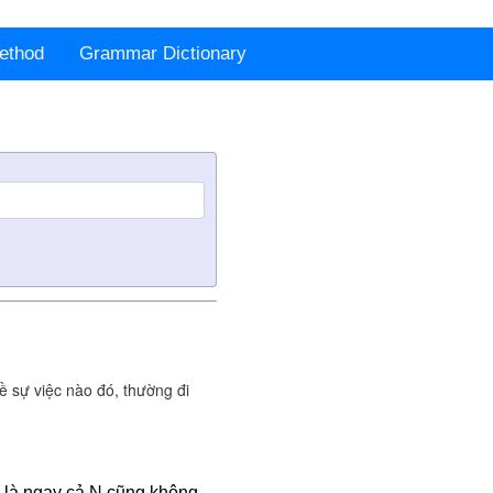
ethod
Grammar Dictionary
ề sự việc nào đó, thường đi
 là ngay cả N cũng không