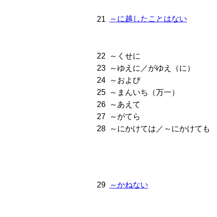
～に越したことはない
21
22
～くせに
23
～ゆえに／がゆえ（に）
24
～および
25
～まんいち（万一）
26
～あえて
27
～がてら
28
～にかけては／～にかけても
29
～かねない