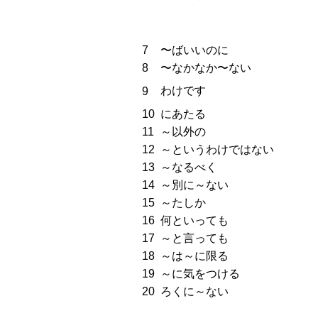
7
〜ばいいのに
8
〜なかなか〜ない
わけです
9
10
にあたる
11
～以外の
12
～というわけではない
13
～なるべく
14
～別に～ない
15
～たしか
16
何といっても
17
～と言っても
18
～は～に限る
19
～に気をつける
20
ろくに～ない