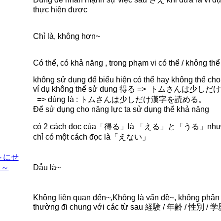
thực hiện được
Chỉ là, không hơn~
Có thể, có khả năng , trong phạm vi có thể / không thể .
không sử dụng để biểu hiện có thể hay không thể ch
ví dụ không thể sử dung 得る => トムさんは少し
=> đúng là : トムさんは少しだけ漢字を読める。
Để sử dụng cho năng lực ta sử dụng thể khả năng
có 2 cách đọc của「得る」là 「える」と「うる」nhưng 
chỉ có một cách đọc là「えない」
～にせ
、～
Dẫu là~
Không liên quan đến~,Không là vấn đề~, không phân 
thường đi chung với các từ sau 経験 / 年齢 / 性別 / 