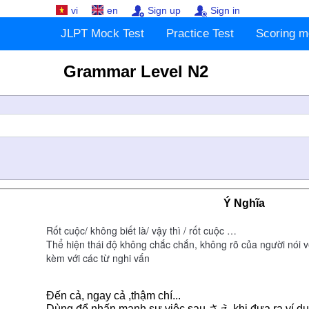
vi
en
Sign up
Sign in
JLPT Mock Test
Practice Test
Scoring m
Grammar Level N2
Ý Nghĩa
Rốt cuộc/ không biết là/ vậy thì / rốt cuộc …
Thể hiện thái độ không chắc chắn, không rõ của người nói v
kèm với các từ nghi vấn
Đến cả, ngay cả ,thậm chí...
Dùng để nhấn mạnh sự việc sau さえ khi đưa ra ví dụ