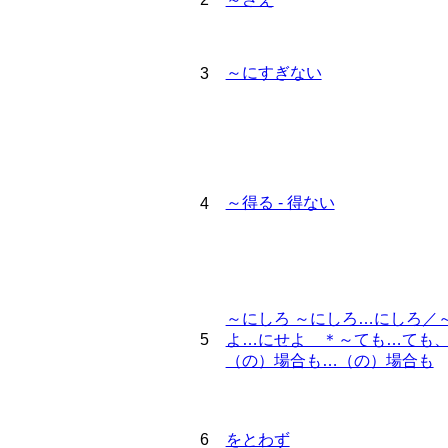
～にすぎない
3
～得る - 得ない
4
～にしろ ～にしろ…にしろ／
5
よ…にせよ ＊～ても…ても
（の）場合も…（の）場合も
6
をとわず