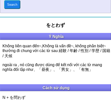
をとわず
Ý Nghĩa
Không liên quan đến~,Không là vấn đề~, không phân biệt~
thường đi chung với các từ sau 経験 / 年齢 / 性別 / 学歴 / 国籍
/ 天候
ngoài ra , nó cũng được dùng để kết nối với các từ mang
nghĩa đối lập như、「昼夜」、「男女」、「有無」
Cách sử dụng
N + を問わず