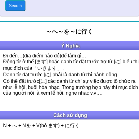
～へ～を～に行く
Ý Nghĩa
Đi đến…(địa điểm nào đó)để làm gì…
Động từ ở thể [ます] hoặc danh từ đặt trước trợ từ [に] biểu thị
mục đích của「いきます」 .
Danh từ đặt trước [に] phải là danh từchỉ hành động.
Có thể đặt trước[に] các danh từ chỉ sự việc được tổ chức ra
như lễ hội, buổi hòa nhạc. Trong trường hợp này thì mục đích
của người nói là xem lễ hội, nghe nhạc v.v….
Cách sử dụng
N + へ + Nを + V(bỏ ます) + に行く