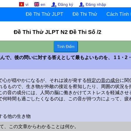
vi
en
Đăng ký
Đăng nhập
Đề Thi Thử JLPT
Đề Thi Thử
Cách Tính
Đề Thi Thử JLPT
N2
Đề Thi Số /2
の文章を読んで、後の問いに対する答えとして最もよいものを、 1 1・
で心が穏やかになるが、それは波が発する
特定の音の成分
に関
れるもので、生き物が外敵の接近を察知したり、周囲の状況を
この音の成分には、人間の脳に働きかけてストレスを軽減させ
で何時間も過ごしたくなるのは、この音が持つ力によって、疲
する他の生き物
て、この文章からわかることは何か。