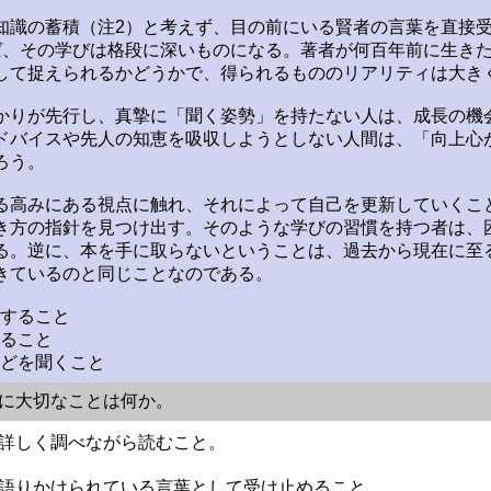
知識の蓄積（注2）と考えず、目の前にいる賢者の言葉を直接
ば、その学びは格段に深いものになる。著者が何百年前に生き
して捉えられるかどうかで、得られるもののリアリティは大き
かりが先行し、真摯に「聞く姿勢」を持たない人は、成長の機
ドバイスや先人の知恵を吸収しようとしない人間は、「向上心
ろう。
る高みにある視点に触れ、それによって自己を更新していくこ
き方の指針を見つけ出す。そのような学びの習慣を持つ者は、
る。逆に、本を手に取らないということは、過去から現在に至
きているのと同じことなのである。
とすること
えること
などを聞くこと
きに大切なことは何か。
を詳しく調べながら読むこと。
直接語りかけられている言葉として受け止めること。