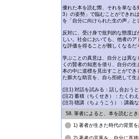
優れた本を読む際、それを単なる
3）の姿勢」で臨むことができれ
を「自分に向けられた生の声」と
反対に、受け身で批判的な態度ば
しい。社会においても、他者のア
な評価を得ることが難しくなるだ
学ぶことの真意は、自分とは異な
くの賢者の知恵を借り、自分の生
本の中に道標を見出すことができ
た膨大な助言を、自ら拒絶して生
(注1) 対話を試みる：話し合おう
(注2) 蓄積（ちくせき）：たくわ
(注3) 聴講（ちょうこう）：講義
58. 筆者によると、本を読むと
1) 著者が生きた時代の背景
2) 著者の言葉を、自分に