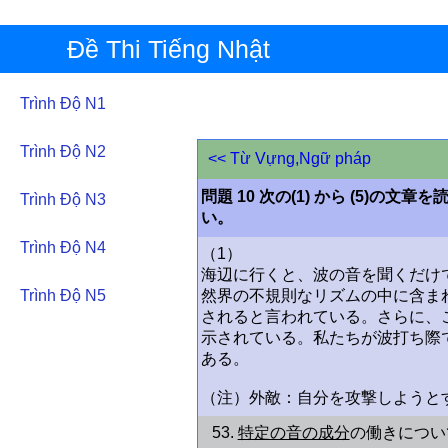
Đề Thi Tiếng Nhật
Trình Độ N1
Trình Độ N2
<< Từ Vựng,Ngữ pháp
問題 10 次の(1) から (5)
Trình Độ N3
い。
Trình Độ N4
（1）
海辺に行くと、波の音を聞くだけ
Trình Độ N5
然界の不規則なリズムの中に含ま
されると言われている。さらに、
示されている。私たちが波打ち際
ある。
（注）外敵：自分を攻撃しようと
53.
特定の音の成分
の働きについ