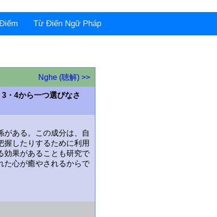
 Điểm
Từ Điển Ngữ Pháp
Nghe (聴解) >>
2・3・4から一つ選びなさ
係がある。この成分は、自
把握したりするために利用
る効果があることも研究で
れた心が癒やされるからで