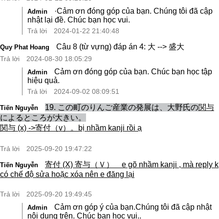
·Cảm ơn đóng góp của bạn. Chúng tôi đã cập
Admin
nhật lại đề. Chúc bạn học vui.
Trả lời
2024-01-22 21:40:48
Câu 8 (từ vựng) đáp án 4: 大 --> 盛大
Quy Phat Hoang
Trả lời
2024-08-30 18:05:29
Cảm ơn đóng góp của bạn. Chúc bạn học tập
Admin
hiệu quả.
Trả lời
2024-09-02 08:09:51
19. この町のりんご産業の発展は、大野氏の
関与
Tiến Nguyễn
によるところが大きい。
関与 (x) ->寄付（v）。bị nhầm kanji rồi ạ
Trả lời
2025-09-20 19:47:22
寄付 (X) 寄与（Ｖ） e gõ nhầm kanji , mà reply k
Tiến Nguyễn
có chế độ sửa hoặc xóa nên e đăng lại
Trả lời
2025-09-20 19:49:45
Cảm ơn góp ý của bạn.Chúng tôi đã cập nhật
Admin
nội dung trên. Chúc bạn học vui..