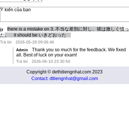
there is a mistake on 3. 不当な差別に対し、彼は激しく
憤っ
jy
た
。 it should be いきどおった
Trả lời
2026-05-28 09:06:46
Thank you so much for the feedback. We fixed
Admin
all. Best of luck on your exam!
Trả lời
2026-06-10 23:30:50
Copyright © dethitiengnhat.com 2023
Contact: dttiengnhat@gmail.com