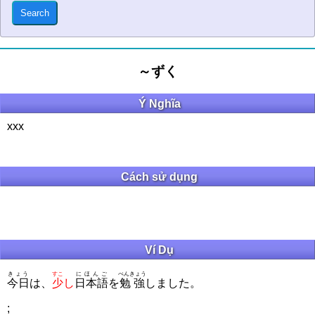
～ずく
Ý Nghĩa
xxx
Cách sử dụng
Ví Dụ
きょう
すこ
にほんご
べんきょう
今日
は、
少
し
日本語
を
勉強
しました。
;