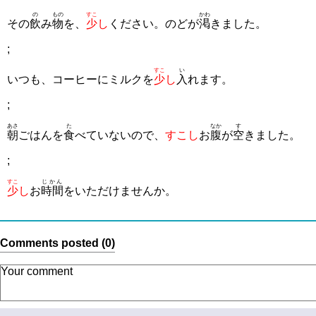
の
もの
すこ
かわ
その
飲
み
物
を、
少
し
ください。のどが
渇
きました。
;
すこ
い
いつも、コーヒーにミルクを
少
し
入
れます。
;
あさ
た
なか
す
朝
ごはんを
食
べていないので、
すこし
お
腹
が
空
きました。
;
すこ
じかん
少
し
お
時間
をいただけませんか。
Comments posted (0)