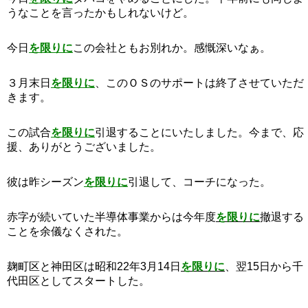
うなことを言ったかもしれないけど。
今日
を限りに
この会社ともお別れか。感慨深いなぁ。
３月末日
を限りに
、このＯＳのサポートは終了させていただ
きます。
この試合
を限りに
引退することにいたしました。今まで、応
援、ありがとうございました。
彼は昨シーズン
を限りに
引退して、コーチになった。
赤字が続いていた半導体事業からは今年度
を限りに
撤退する
ことを余儀なくされた。
麹町区と神田区は昭和22年3月14日
を限りに
、翌15日から千
代田区としてスタートした。