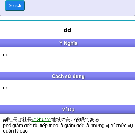
dd
Ý Nghĩa
dd
Cách sử dụng
dd
Ví Dụ
副社長は社長
に次いで
地域の高い役職である
phó giám đốc rồi tiếp theo là giám đốc là những vị trí chức vụ
quản lý cao