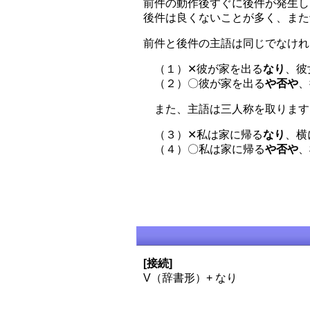
前件の動作後すぐに後件が発生し
後件は良くないことが多く、また
前件と後件の主語は同じでなけれ
（１）✕彼が家を出る
なり
、彼
（２）〇彼が家を出る
や否や
、
また、主語は三人称を取ります
（３）✕私は家に帰る
なり
、横
（４）〇私は家に帰る
や否や
、
[接続]
V（辞書形）+ なり