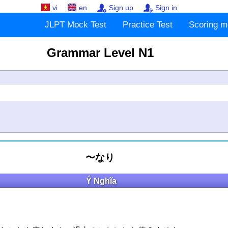
vi
en
Sign up
Sign in
JLPT Mock Test
Practice Test
Scoring m
Grammar Level N1
〜なり
Ý Nghĩa