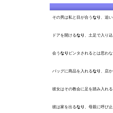
その男は私と目が合う
、追い
なり
ドアを開ける
、土足で入り込
なり
会う
ビンタされるとは思わな
なり
バッグに商品を入れる
、店か
なり
彼女はその教会に足を踏み入れる
彼は家を出る
、母親に呼び止
なり