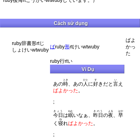
ruby後悔rtこうかいwtwubyしています。）
Cách sử dụng
ばよ
ruby辞書形rtじ
ば
ruby
形
rtけいwtwuby
かっ
しょけいwtwuby
た
ruby行rtい
Ví Dụ
とき
ひと
す
い
あの
時
、あの
人
に
好
きだと
言
え
ばよかった
。
;
きょう
ねむ
きのう
よる
はや
今日
は
眠
いなぁ、
昨日
の
夜
、
早
ね
く
寝
れ
ばよかった
。
;