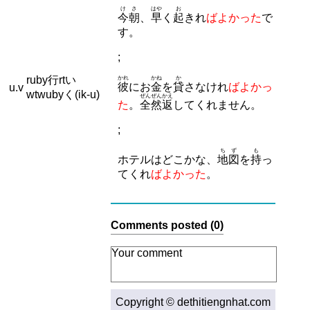
けさ
はや
お
今朝
、
早
く
起
きれ
ばよかった
で
す。
;
ruby行rtい
かれ
かね
か
彼
にお
金
を
貸
さなけれ
ばよかっ
u.v
wtwubyく(ik-u)
ぜんぜん
かえ
た
。
全然
返
してくれません。
;
ちず
も
ホテルはどこかな、
地図
を
持
っ
てくれ
ばよかった
。
Comments posted (0)
Copyright © dethitiengnhat.com