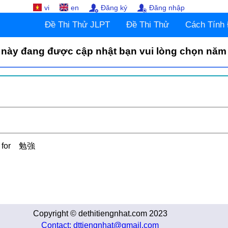
vi
en
Đăng ký
Đăng nhập
Đề Thi Thử JLPT
Đề Thi Thử
Cách Tính
 này đang được cập nhật bạn vui lòng chọn năm
te for 勉強
Copyright © dethitiengnhat.com 2023
Contact: dttiengnhat@gmail.com