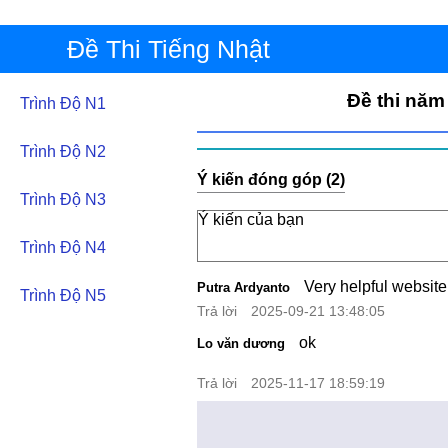
Đề Thi Tiếng Nhật
Đề thi năm
Trình Độ N1
Trình Độ N2
Ý kiến đóng góp (2)
Trình Độ N3
Trình Độ N4
Very helpful websi
Putra Ardyanto
Trình Độ N5
Trả lời
2025-09-21 13:48:05
ok
Lo văn dương
Trả lời
2025-11-17 18:59:19