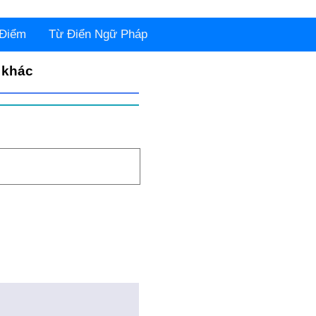
 Điểm
Từ Điển Ngữ Pháp
 khác