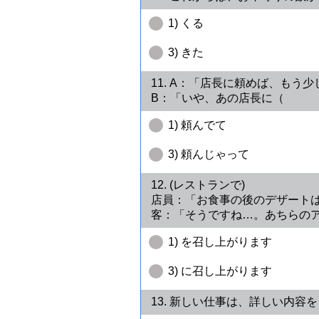
1) くる
3) きた
11. A：「店長に頼めば、も
B：「いや、あの店長に（ ）
1) 頼んでて
3) 頼んじゃって
12. (レストランで)
店員：「お食事の後のデザー
客：「そうですね…。あちらの
1) を召し上がります
3) に召し上がります
13. 新しい仕事は、詳しい