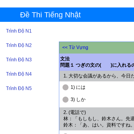
Đề Thi Tiếng Nhật
Trình Độ N1
Trình Độ N2
<< Từ Vựng
文法
Trình Độ N3
問題１ つぎの文の( )に入れる
Trình Độ N4
1. 大切な会議があるから、
1) には
Trình Độ N5
3) しか
2. (電話で)
林：「もしもし、鈴木さん。先
鈴木：「あ、はい。資料ですね