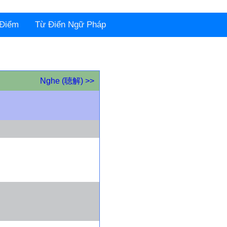
 Điểm
Từ Điển Ngữ Pháp
Nghe (聴解) >>