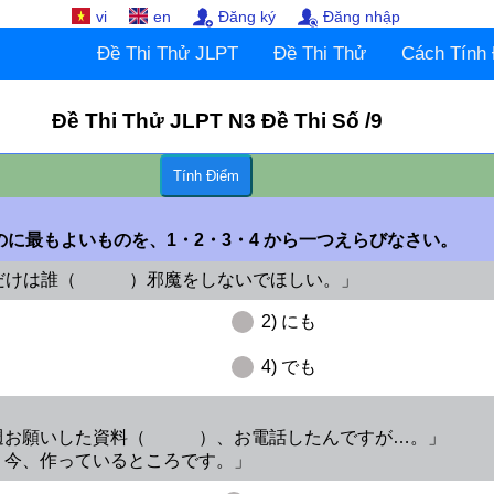
vi
en
Đăng ký
Đăng nhập
Đề Thi Thử JLPT
Đề Thi Thử
Cách Tính
Đề Thi Thử JLPT
N3
Đề Thi Số /9
のに最もよいものを、1・2・3・4 から一つえらびなさい。
今日だけは誰（ ）邪魔をしないでほしい。」
2) にも
4) でも
週お願いした資料（ ）、お電話したんですが…。」
。今、作っているところです。」