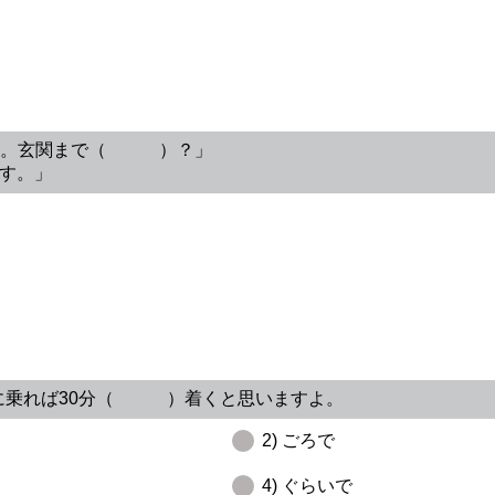
ですね。玄関まで（ ）？」
す。」
ーに乗れば30分（ ）着くと思いますよ。
2) ごろで
4) ぐらいで