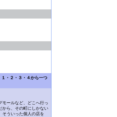
を、１・２・３・４から一つ
グモールなど、どこへ行っ
だから、その町にしかない
、そういった個人の店を