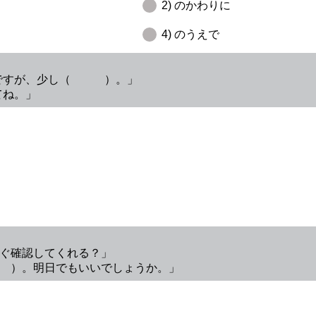
2) のかわりに
4) のうえで
んですが、少し（ ）。」
てね。」
すぐ確認してくれる？」
 ）。明日でもいいでしょうか。」