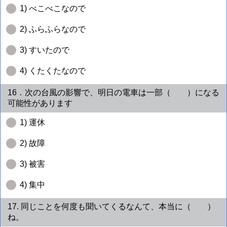
1) べこべこなので
2) ふらふらなので
3) すいたので
4) くたくたなので
16．次の台風の影響で、明日の電車は一部（ ）になる
可能性があります
1) 運休
2) 故障
3) 被害
4) 集中
17. 同じことを何度も聞いてくるなんて、本当に（ ）
ね。