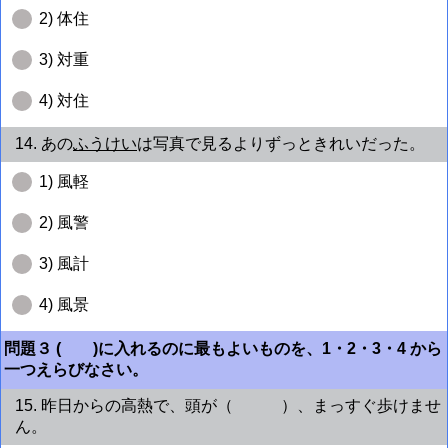
2) 体住
3) 対重
4) 対住
14. あの
ふうけい
は写真で見るよりずっときれいだった。
1) 風軽
2) 風警
3) 風計
4) 風景
問題３ ( )に入れるのに最もよいものを、1・2・3・4 から
一つえらびなさい。
15. 昨日からの高熱で、頭が（ ）、まっすぐ歩けませ
ん。