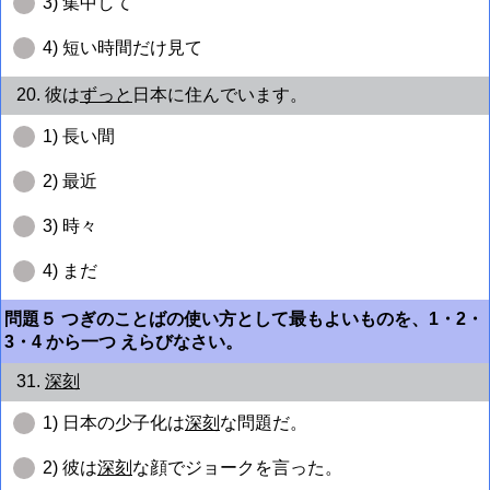
3) 集中して
4) 短い時間だけ見て
20. 彼は
ずっと
日本に住んでいます。
1) 長い間
2) 最近
3) 時々
4) まだ
問題５ つぎのことばの使い方として最もよいものを、1・2・
3・4 から一つ えらびなさい。
31.
深刻
1) 日本の少子化は
深刻
な問題だ。
2) 彼は
深刻
な顔でジョークを言った。