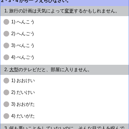
2・3・4 から一つ えらびなさい。
1. 旅行の計画は天気によって
変更
するかもしれません。
1) へんこう
2) へんごう
3) べんこう
4) べんごう
2.
大型
のテレビだと、部屋に入りません。
1) おおけい
2) だいけい
3) おおがた
4) だいがた
3. 何も悪いことをしていないのに、そんな目で人を
睨んで