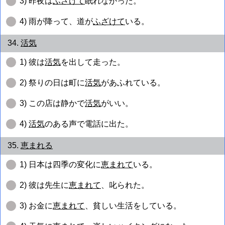
3) 昨夜は
ふざけて
眠れなかった。
4) 雨が降って、道が
ふざけて
いる。
34.
活気
1) 彼は
活気
を出して走った。
2) 祭りの日は町に
活気
があふれている。
3) この店は静かで
活気
がいい。
4)
活気
のある声で電話に出た。
35.
恵まれる
1) 日本は四季の変化に
恵まれて
いる。
2) 彼は先生に
恵まれて
、叱られた。
3) お金に
恵まれて
、貧しい生活をしている。