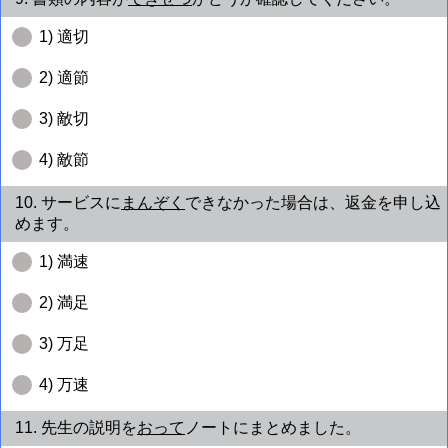
1) 適切
2) 適節
3) 敵切
4) 敵節
10. サービスに
まんぞく
できなかった場合は、返金を申し込
めます。
1) 満速
2) 満足
3) 万足
4) 万速
11. 先生の説明を
おって
ノートにまとめました。