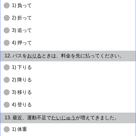
1) 負って
2) 折って
3) 追って
4) 押って
12. バスを
おりる
ときは、料金を先に払ってください。
1) 下りる
2) 降りる
3) 移りる
4) 登りる
13. 最近、運動不足で
たいじゅう
が増えてきました。
1) 体重