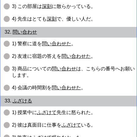
3) この部屋は
深刻
に散らかっている。
4) 先生はとても
深刻
で、優しい人だ。
32.
問い合わせ
1) 警察に道を
問い合わせた
。
2) 友達に宿題の答えを
問い合わせた
。
3) 商品についての
問い合わせ
は、こちらの番号へお願い
します。
4) 会議の時間割を
問い合わせた
。
33.
ふざける
1) 授業中に
ふざけて
先生に怒られた。
2) 彼は真面目に仕事を
ふざけて
いる。