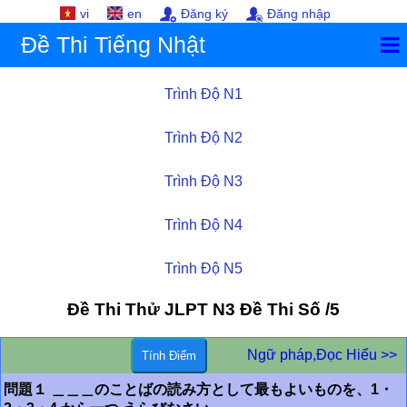
vi
en
Đăng ký
Đăng nhập
Đề Thi Tiếng Nhật
Trình Độ N1
Trình Độ N2
Trình Độ N3
Trình Độ N4
Trình Độ N5
Đề Thi Thử JLPT
N3
Đề Thi Số /5
Ngữ pháp,Đọc Hiểu >>
問題１ ＿＿＿のことばの読み方として最もよいものを、1・