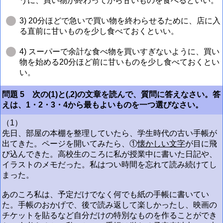
うに、買い物が終わってから甘いものを食べるといい。
3) 20分ほどで急いで買い物を終わらせるために、店に入
る直前に甘いものを少し食べておくといい。
4) スーパーで余計な食べ物を買いすぎないように、買い
物を始める20分ほど前に甘いものを少し食べておくとい
い。
問題 5 次の(1)と(,2)の文章を読んで、質問に答えなさい。答
えは、1・2・3・4から最もよいものを一つ選びなさい。
（1）
先日、部屋の本棚を整理していたら、学生時代の古い手帳が
出てきた。ページを開いてみたら、①
懐かしい文字
が目に飛
び込んできた。高校生のころに私が授業中に書いた日記や、
イラストのメモだった。私はつい時間を忘れて読み続けてし
まった。
あのころ私は、予定だけでなく何でも紙の手帳に書いてい
た。手帳のおかげで、後で読み返して楽しかったし、映画の
チケットを貼るなど自分だけの特別なものを作ることができ