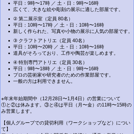
平日：9時〜17時 ／ 土・日：9時〜16時
広くて、大きな絵や彫刻の展示に適した部屋です。
② 第二展示室（定員 80名）
平日：10時〜17時 ／ 土・日：10時〜16時
新しく作られた、写真や小物の展示に人気の部屋です。
③ クラフトアトリエ（定員 40名）
平日：10時〜20時 ／ 土・日：10時〜16時
道具がそろっており、工作や陶芸が楽しめます。
④ 特別専門アトリエ（定員 30名）
平日：9時〜18時 ／ 土・日：9時〜16時
プロの芸術家や研究者のための作業部屋です。
一般の方は利用できません。
※年末年始期間中（12月28日〜1月4日）の営業について
①と②は休みます。③と④は平日（月〜金）の11時〜15時の
み営業します。
【個人グループでの貸切利用（ワークショップなど）につい
て】