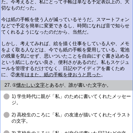
た。今考えると、私にとって手帳は単なる予定表以上の、大
切なものだった。
今は紙の手帳を使う人が減っているそうだ。スマートフォン
などで予定を簡単に変更できるし、時間になれば音で知らせ
てくれるようになったのだから、当然だ。
しかし、考えてみれば、絵を描く仕事をしている人や、メモ
をよく取る人などは、今でも紙の手帳を愛用している。電池
の残量を気にせず、思いついたことを自由にすぐ書き込める
という紙にしかない良さ、便利さがあるのだ。私もスケジュ
ールを管理するだけでなく、日記やアイディアを書くため
に、②
来年はまた、紙の手帳を使おうと思った
。
27. ①
懐かしい文字
とあるが、誰が書いた文字か。
1) 学生時代に親が「私」のために書いてくれたメッセー
ジ。
2) 高校生のころに「私」の友達が描いてくれたイラスト
の文字。