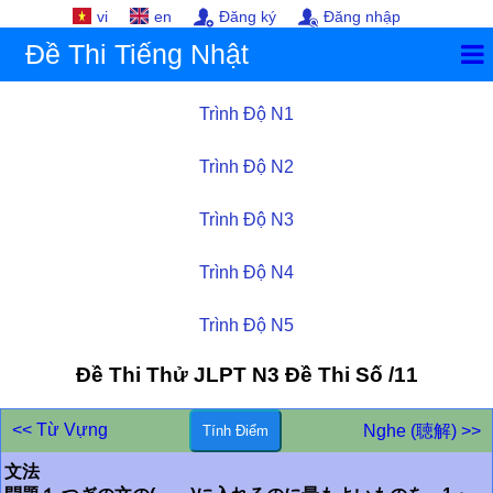
vi
en
Đăng ký
Đăng nhập
Đề Thi Tiếng Nhật
Trình Độ N1
Trình Độ N2
Trình Độ N3
Trình Độ N4
Trình Độ N5
Đề Thi Thử JLPT
N3
Đề Thi Số /11
<< Từ Vựng
Nghe (聴解) >>
文法