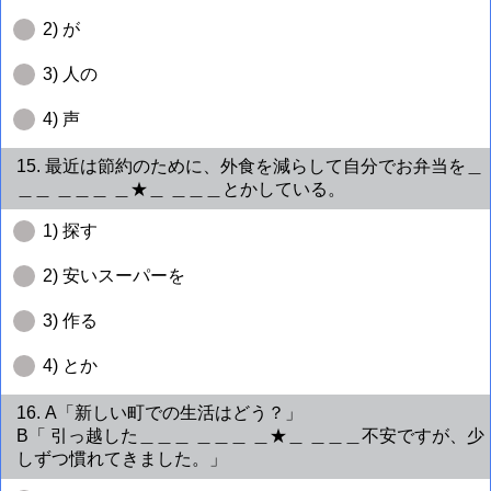
2) が
3) 人の
4) 声
15. 最近は節約のために、外食を減らして自分でお弁当を＿
＿＿ ＿＿＿ ＿★＿ ＿＿＿とかしている。
1) 探す
2) 安いスーパーを
3) 作る
4) とか
16. A「新しい町での生活はどう？」
B「 引っ越した＿＿＿ ＿＿＿ ＿★＿ ＿＿＿不安ですが、少
しずつ慣れてきました。」