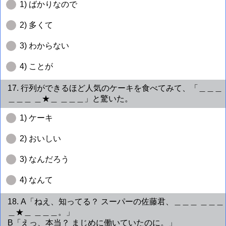
1) ばかりなので
2) 多くて
3) わからない
4) ことが
17. 行列ができるほど人気のケーキを食べてみて、「＿＿＿
＿＿＿ ＿★＿ ＿＿＿」と驚いた。
1) ケーキ
2) おいしい
3) なんだろう
4) なんて
18. A「ねえ、知ってる？ スーパーの佐藤君、＿＿＿ ＿＿＿
＿★＿ ＿＿＿。」
B「えっ、本当？ まじめに働いていたのに。」