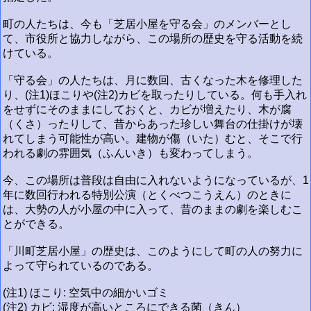
町の人たちは、今も「芝居小屋を守る会」のメンバーとし
て、市役所と協力しながら、この場所の歴史を守る活動を続
けている。
「守る会」の人たちは、月に数回、古くなった木を修理した
り、(注1)ほこりや(注2)カビを取ったりしている。何も手入れ
をせずにそのままにしておくと、カビが増えたり、木が腐
（くさ）ったりして、昔からあった珍しい舞台の仕掛けが壊
れてしまう可能性が高い。建物が傷（いた）むと、そこで行
われる劇の雰囲気（ふんいき）も変わってしまう。
今、この場所は普段は自由に入れないようになっているが、1
年に数回行われる特別公演（とくべつこうえん）のときに
は、大勢の人が小屋の中に入って、昔のままの劇を楽しむこ
とができる。
「川町芝居小屋」の歴史は、このようにして町の人の努力に
よって守られているのである。
(注1) ほこり: 空気中の細かいゴミ
(注2) カビ: 湿度が高いところにできる菌（きん）