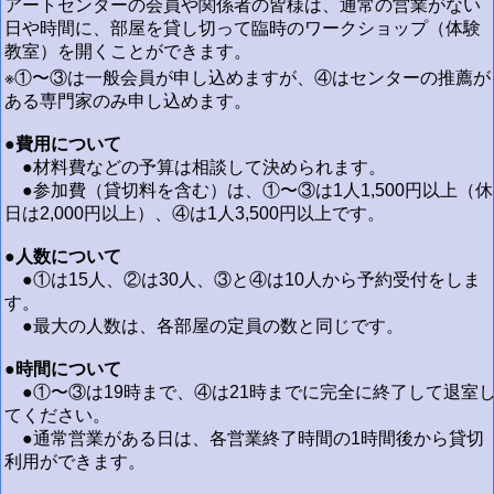
アートセンターの会員や関係者の皆様は、通常の営業がない
日や時間に、部屋を貸し切って臨時のワークショップ（体験
教室）を開くことができます。
※①〜③は一般会員が申し込めますが、④はセンターの推薦が
ある専門家のみ申し込めます。
●
費用について
●材料費などの予算は相談して決められます。
●参加費（貸切料を含む）は、①〜③は1人1,500円以上（休
日は2,000円以上）、④は1人3,500円以上です。
●
人数について
●①は15人、②は30人、③と④は10人から予約受付をしま
す。
●最大の人数は、各部屋の定員の数と同じです。
●
時間について
●①〜③は19時まで、④は21時までに完全に終了して退室
てください。
●通常営業がある日は、各営業終了時間の1時間後から貸切
利用ができます。