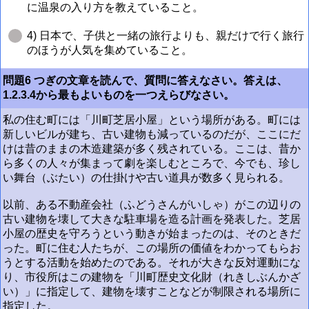
に温泉の入り方を教えていること。
4) 日本で、子供と一緒の旅行よりも、親だけで行く旅行
のほうが人気を集めていること。
問題6 つぎの文章を読んで、質問に答えなさい。答えは、
1.2.3.4から最もよいものを一つえらびなさい。
私の住む町には「川町芝居小屋」という場所がある。町には
新しいビルが建ち、古い建物も減っているのだが、ここにだ
けは昔のままの木造建築が多く残されている。ここは、昔か
ら多くの人々が集まって劇を楽しむところで、今でも、珍し
い舞台（ぶたい）の仕掛けや古い道具が数多く見られる。
以前、ある不動産会社（ふどうさんがいしゃ）がこの辺りの
古い建物を壊して大きな駐車場を造る計画を発表した。芝居
小屋の歴史を守ろうという動きが始まったのは、そのときだ
った。町に住む人たちが、この場所の価値をわかってもらお
うとする活動を始めたのである。それが大きな反対運動にな
り、市役所はこの建物を「川町歴史文化財（れきしぶんかざ
い）」に指定して、建物を壊すことなどが制限される場所に
指定した。