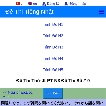
vi
en
Đăng ký
Đăng nhập
Đề Thi Tiếng Nhật
Trình Độ N1
Trình Độ N2
Trình Độ N3
Trình Độ N4
Trình Độ N5
Đề Thi Thử JLPT
N3
Đề Thi Số /10
<< Ngữ pháp,Đọc
Hiểu
問題1 では、まず質問を聞いてください。 それから話を聞い