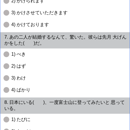
2) かけられます
3) かけさせていただきます
4) かけております
7. あの二人が結婚するなんて、驚いた。彼らは先月 大げん
かをした( )だ。
1) べき
2) はず
3) わけ
4) ばかり
8. 日本にいる( )、一度富士山に登ってみたいと 思って
いる。
1) たびに