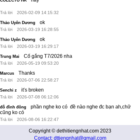
COLECTO HR
Trả lời
2026-02-09 14:15:32
ok
Thảo Uyên Dương
Trả lời
2026-03-19 16:28:55
ok
Thảo Uyên Dương
Trả lời
2026-03-19 16:29:17
Cố gắng T7/2026 nha
Trung Mai
Trả lời
2026-05-19 09:53:20
Thanks
Marcus
Trả lời
2026-07-06 22:58:27
it's broken
Senchi z
Trả lời
2026-07-08 06:12:06
phần nghe ko có đề nào nghe đc bạn ah,chữ
đỗ đình đông
cũng ko có
Trả lời
2026-08-06 16:22:47
Copyright © dethitiengnhat.com 2023
Contact: dttiengnhat@gmail.com