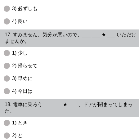
3) 必ずしも
4) 良い
17. すみません、気分が悪いので、___ ___ ★ ___ いただけ
ませんか。
1) 少し
2) 帰らせて
3) 早めに
4) 今日は
18. 電車に乗ろう ___ ___ ★ ___ 、ドアが閉まってしまっ
た。
1) とき
2) と