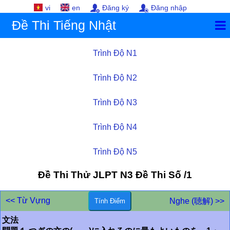
vi
en
Đăng ký
Đăng nhập
Đề Thi Tiếng Nhật
Trình Độ N1
Trình Độ N2
Trình Độ N3
Trình Độ N4
Trình Độ N5
Đề Thi Thử JLPT
N3
Đề Thi Số /1
<< Từ Vựng
Nghe (聴解) >>
文法