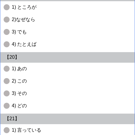
1) ところが
2)なぜなら
3) でも
4) たとえば
【20】
1) あの
2) この
3) その
4) どの
【21】
1) 言っている