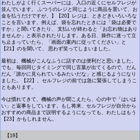
わたしがよく行くスーパーには、入口の近くにセルフレジが
並んでいます。 ふつうのレジと同じように商品を置いて、お
金を払うだけですが、】【20】レジは、ときどきいろいろな
ことを言います。例えば、袋を忘れたときには「袋は必要で
すか」と聞いてきたり、 支払いが終わると「お忘れ物はあり
ませんか」と表示されたりします。ある日、操作に迷って立
ち止まっていたら、「画面の案内に従ってください」と
【21】のを聞いて、 思わず笑ってしまいました。
最初は、機械がこんなふうに話すのは便利だと思いました。
でも、毎回同じタイミングで同じ言葉が出てくるので、だん
だん「誰かに見られているみたいだな」と感じるようになり
ました。【22】、セルフレジの前では急に緊張してしまうこ
ともあります。
今は慣れてきて、機械の声が聞こえたら、心の中で「はいは
い」と返事をしています。もし将来、セルフレジが自分から
おすすめの商品まで説明するようになっても、わたしはもう
【23】かもしれません。
【19】