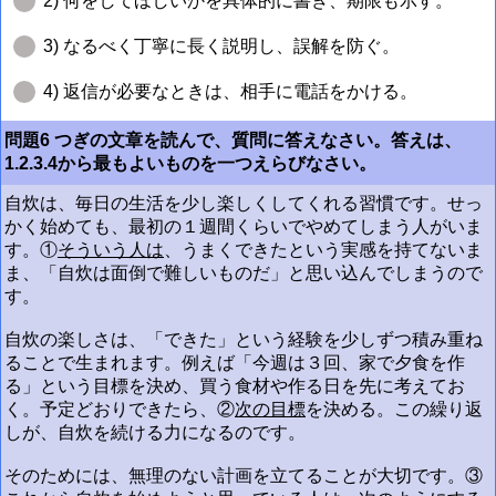
2) 何をしてほしいかを具体的に書き、期限も示す。
3) なるべく丁寧に長く説明し、誤解を防ぐ。
4) 返信が必要なときは、相手に電話をかける。
問題6 つぎの文章を読んで、質問に答えなさい。答えは、
1.2.3.4から最もよいものを一つえらびなさい。
自炊は、毎日の生活を少し楽しくしてくれる習慣です。せっ
かく始めても、最初の１週間くらいでやめてしまう人がいま
す。①
そういう人は
、うまくできたという実感を持てないま
ま、「自炊は面倒で難しいものだ」と思い込んでしまうので
す。
自炊の楽しさは、「できた」という経験を少しずつ積み重ね
ることで生まれます。例えば「今週は３回、家で夕食を作
る」という目標を決め、買う食材や作る日を先に考えてお
く。予定どおりできたら、②
次の目標
を決める。この繰り返
しが、自炊を続ける力になるのです。
そのためには、無理のない計画を立てることが大切です。③