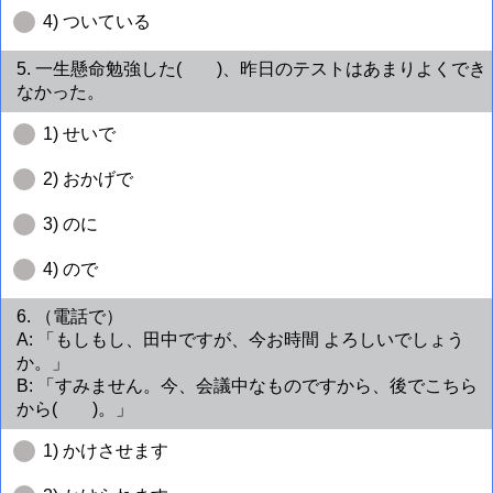
4) ついている
5. 一生懸命勉強した( )、昨日のテストはあまりよくでき
なかった。
1) せいで
2) おかげで
3) のに
4) ので
6. （電話で）
A: 「もしもし、田中ですが、今お時間 よろしいでしょう
か。」
B: 「すみません。今、会議中なものですから、後でこちら
から( )。」
1) かけさせます