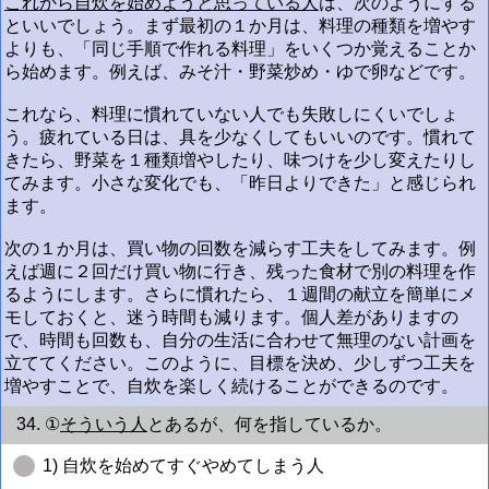
これから自炊を始めようと思っている人
は、次のようにする
といいでしょう。まず最初の１か月は、料理の種類を増やす
よりも、「同じ手順で作れる料理」をいくつか覚えることか
ら始めます。例えば、みそ汁・野菜炒め・ゆで卵などです。
これなら、料理に慣れていない人でも失敗しにくいでしょ
う。疲れている日は、具を少なくしてもいいのです。慣れて
きたら、野菜を１種類増やしたり、味つけを少し変えたりし
てみます。小さな変化でも、「昨日よりできた」と感じられ
ます。
次の１か月は、買い物の回数を減らす工夫をしてみます。例
えば週に２回だけ買い物に行き、残った食材で別の料理を作
るようにします。さらに慣れたら、１週間の献立を簡単にメ
モしておくと、迷う時間も減ります。個人差がありますの
で、時間も回数も、自分の生活に合わせて無理のない計画を
立ててください。このように、目標を決め、少しずつ工夫を
増やすことで、自炊を楽しく続けることができるのです。
34. ①
そういう人
とあるが、何を指しているか。
1) 自炊を始めてすぐやめてしまう人