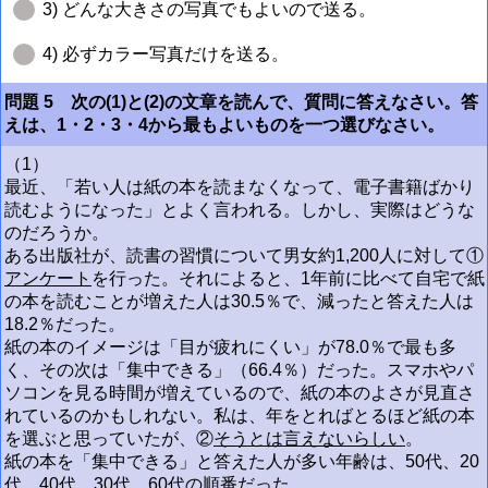
3) どんな大きさの写真でもよいので送る。
4) 必ずカラー写真だけを送る。
問題 5 次の(1)と(2)の文章を読んで、質問に答えなさい。答
えは、1・2・3・4から最もよいものを一つ選びなさい。
（1）
最近、「若い人は紙の本を読まなくなって、電子書籍ばかり
読むようになった」とよく言われる。しかし、実際はどうな
のだろうか。
ある出版社が、読書の習慣について男女約1,200人に対して①
アンケート
を行った。それによると、1年前に比べて自宅で紙
の本を読むことが増えた人は30.5％で、減ったと答えた人は
18.2％だった。
紙の本のイメージは「目が疲れにくい」が78.0％で最も多
く、その次は「集中できる」（66.4％）だった。スマホやパ
ソコンを見る時間が増えているので、紙の本のよさが見直さ
れているのかもしれない。私は、年をとればとるほど紙の本
を選ぶと思っていたが、②
そうとは言えないらしい
。
紙の本を「集中できる」と答えた人が多い年齢は、50代、20
代、40代、30代、60代の順番だった。