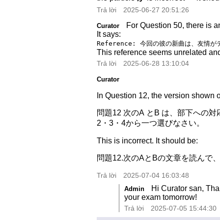
Trả lời
2025-06-27 20:51:26
For Question 50, there is a
Curator
It says:
Reference: 今回の彼の新曲は、友
This reference seems unrelated an
Trả lời
2025-06-28 13:10:04
Curator
In Question 12, the version shown on
問題12 次のA とB は、部下
2・3・4から一つ選びなさい。
This is incorrect. It should be:
問題12.次のAとBの文章を読ん
Trả lời
2025-07-04 16:03:48
Hi Curator san, Tha
Admin
your exam tomorrow!
Trả lời
2025-07-05 15:44:30