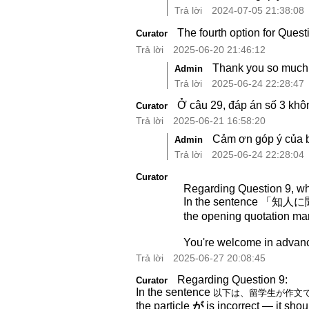
Trả lời
2024-07-05 21:38:08
The fourth option for Ques
Curator
Trả lời
2025-06-20 21:46:12
Thank you so much.
Admin
Trả lời
2025-06-24 22:28:47
Ở câu 29, đáp án số 3 kh
Curator
Trả lời
2025-06-21 16:58:20
Cảm ơn góp ý của bạ
Admin
Trả lời
2025-06-24 22:28:04
Curator
Regarding Question 9, whi
In the sentenc
the opening quotation ma
You're welcome in advan
Trả lời
2025-06-27 20:08:45
Regarding Question 9:
Curator
In the sentence
以下は、留学生が作文
the particle
が
is incorrect — it sho