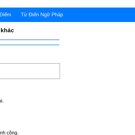
 Điểm
Từ Điển Ngữ Pháp
 khác
i.
ành công.