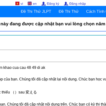
vi
en
Đăng ký
Đăng nhập
Đề Thi Thử JLPT
Đề Thi Thử
Cách Tính
 này đang được cập nhật bạn vui lòng chọn năm
m khao cua cau 48 49 di ak
 của bạn. Chúng tôi đã cập nhật lại nội dung. Chúc bạn học vu
p): thiếu （）sau 変える
n. Chúng tôi đã cập nhật nội dung trên. Chúc bạn có kỳ thi th