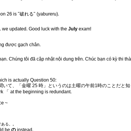
tion 26 is "破れる" (yabureru).
 we updated. Good luck with the
July
exam!
ông được gạch chân.
n. Chúng tôi đã cập nhật nội dung trên. Chúc bạn có kỳ thi th
ch is actually Question 50:
e 「知人に聞いて、「金曜 25 時」というのは土曜の午前1時のことだと
rk 「 at the beginning is redundant.
ce ~
,
である。
uld be
の
instead.