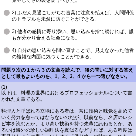
葉やしぐさの裏を疑うべきだ。
2) ふだん見過ごしがちな言葉に注意を払えば、人間関係
のトラブルを未然に防ぐことができる。
3) 他者の感情に寄り添い、思い込みを捨て続ければ、誰
もが分かり合える社会になる。
4) 自分の思い込みを問い直すことで、見えなかった他者
の複雑な内面に気づくことができる。
問題 9 次の 1 から 3 の文章を読んで、後の問いに対する答え
として最もよいものを、1、2、3、4 から一つ選びなさい。
(1)
以下は、料理の世界におけるプロフェッショナルについて書
かれた文章である。
料理人と呼ばれる立場にある者は、常に技術と味覚を高めて
いく努力を怠ってはならないのだが、以前なら、名店のレシ
ピ本を読むとか、より高い技術を持つ先輩に訊ねるとか、あ
るいは海外の珍しい調理法を真似るなどすれば、ある程度は