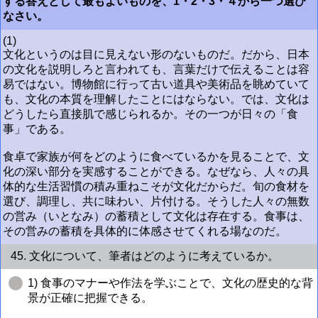
する答えとして最もよいものを、1・2・3・４から一つ選び
なさい。
(1)
文化というのは目に見えない形のないものだ。だから、日本
の文化を説明しろと言われても、言葉だけで伝えることは容
易ではない。博物館に行って古い道具や美術品を眺めていて
も、文化の本質を理解したことにはならない。では、文化は
どうしたら直接肌で感じられるか。その一つが日々の「食
事」である。
食卓で家族が何をどのように食べているかを見ることで、文
化の深い部分を実感することができる。なぜなら、人々の具
体的な生活習慣の積み重ねこそが文化だからだ。旬の食材を
選び、調理し、共に味わい、片付ける。そうした人々の無数
の営み（いとなみ）の蓄積として文化は存在する。食事は、
その営みの蓄積を具体的に体感させてくれる場なのだ。
45. 文化について、筆者はどのように考えているか。
1) 食事のマナーや作法を学ぶことで、文化の歴史的な背
景が正確に把握できる。