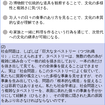
2) 博物館で伝統的な道具を観察することで、文化の多様
性と複雑さに気づける。
3) 人々の日々の食事のあり方を見ることで、文化の本質
的な姿が理解できる。
4) 家族と一緒に料理を作るという行為を通じて、次世代
への文化の継承が可能になる。
(2)
社会問題は、しばしば「巨大なタペストリー（つづれ織
り）」にたとえられます。タペストリーは、無数の色の糸が
複雑に絡み合って一枚の絵を描き出しており、一本の糸だけ
を抜き出して見ても、その全体像を捉えることはできませ
ん。実は「社会問題」もこのタペストリーによく似ていて、
私たちに貧困や孤立といった多様な事象を見せますが、その
事象を生み出している、問題の「根本的な構造」を捉えるこ
とは容易ではありません。私たち社会学者は、社会問題とい
う複雑なタペストリーを、表面に表れた個々の事象を手がか
りにして紐解き（ひもとき）、その背後に隠された真の原因
をあぶり出さなければならないのです。