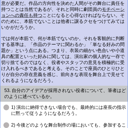
意が必要だ。作品の方向性を決めた人間がその舞台に責任を
持つことは当然であるが、それと同時に劇団員の
モチベーシ
ョンへの責任も持つ
ことになると心得なければならない。そ
のために、本筋でないことは他者に譲るクセをつけてみては
いかがだろうか。
では何が本筋で、何が本筋でないのか。それを客観的に判断
する基準は、「作品のテーマに関わるか」「単なる好みの問
題か」という点にある。つまり、衣装の細かい色合いや小道
具の配置といった好みに関しては、演出家の個人的な一存で
切り捨てるのではなく、役者やスタッフの意見を積極的に受
け入れるべきであると考える。そのことで座員のひとりひと
りが自分の存在意義を感じ、前向きな表現を舞台上で見せて
くれるようになるだろう。
53. 自分のアイデアが採用されない役者について、筆者はど
のように述べているか。
1) 演出に納得できない場合でも、最終的には座長の指示
に黙って従うようになるだろう。
2) 今後どのような舞台制作の場においても、参加するこ