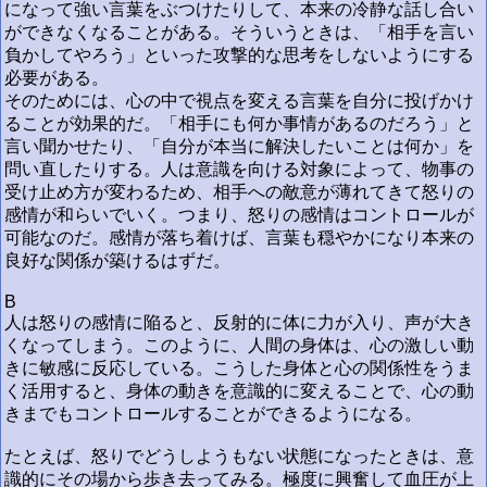
になって強い言葉をぶつけたりして、本来の冷静な話し合い
ができなくなることがある。そういうときは、「相手を言い
負かしてやろう」といった攻撃的な思考をしないようにする
必要がある。
そのためには、心の中で視点を変える言葉を自分に投げかけ
ることが効果的だ。「相手にも何か事情があるのだろう」と
言い聞かせたり、「自分が本当に解決したいことは何か」を
問い直したりする。人は意識を向ける対象によって、物事の
受け止め方が変わるため、相手への敵意が薄れてきて怒りの
感情が和らいでいく。つまり、怒りの感情はコントロールが
可能なのだ。感情が落ち着けば、言葉も穏やかになり本来の
良好な関係が築けるはずだ。
B
人は怒りの感情に陥ると、反射的に体に力が入り、声が大き
くなってしまう。このように、人間の身体は、心の激しい動
きに敏感に反応している。こうした身体と心の関係性をうま
く活用すると、身体の動きを意識的に変えることで、心の動
きまでもコントロールすることができるようになる。
たとえば、怒りでどうしようもない状態になったときは、意
識的にその場から歩き去ってみる。極度に興奮して血圧が上