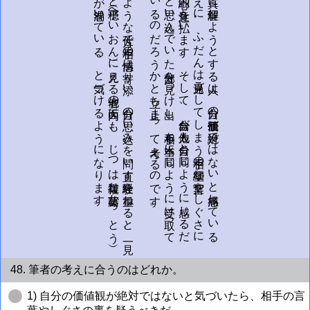
他者の心
を真
し
よ
う
と
す
る人
は
、自分
の価値観
が絶対
で
は
な
い
と痛感
し
て
い
る
が
ゆ
に
、
ふ
だ
ん
は見過
ご
し
て
し
ま
う相手
の些細
な言葉
や
し
ぐ
さ
に
ま
で細心
を払
い
ま
す
。
そ
し
て
、自分
が「他人
も自分
と同
じ
よ
う
に感
じ
る
だ
ろ
う
思い
込ん
で
い
た
部分を
見つ
け
出し
、
相手も
本当に
同じ
よ
う
に
受け
取っ
て
る
の
だ
ろ
う
か
と
立ち
止ま
っ
て
考え
る
の
で
す
こ
の
う
な仕方
で相手
の感情
に寄
り添
い
、自分
の思
い込
み
を問
い直
す経験
を重
ね
る
と
、一
見す
る
平穏（へ
い
お
ん
）に
見え
る
他者の
内面に
も
、
じ
つ
は
複雑な
葛藤（か
っ
と
う）
い
て
い
る
、
と気
づ
け
る
よ
う
に
な
り
ま
す
に理解
え
の注意
」と
い
。
よ
と
が渦巻
。
48. 筆者の考えに合うのはどれか。
1) 自分の価値観が絶対ではないと気づいたら、相手の言