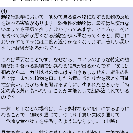
(4)
動物行動学において、初めて見る食べ物に対する動物の反応
を調べる実験があります。雑食性の動物は、最初は見慣れな
いエサでも平気で少しだけかじってみます。ところが、それ
を食べて気分が悪くなる経験が積み重なってくると、同じに
おいがするエサには二度と近づかなくなります。苦しい思い
をした経験があるからです。
これは重要なことです。なぜなら、コアラのような特定の植
物だけを食べる動物では異なる結果が出るからです。彼らは
初めからユーカリ以外の葉には見向きもしません
。野生の世
界では、未知の植物を口にしたら毒に当たり命を落とす可能
性が高い。だから毒を避けるように、生まれたときから「特
定の葉以外は食べない」ことが本能として組み込まれている
のです。
一方、ヒトなどの場合は、自ら多様なものを口にするように
なることで、経験を通じて、つまり手痛い失敗を通じて、
「危険な食べ物」を学習するようになります。（中略）
見方を変えると、特定の葉しか食べない動物は、本能で決ま