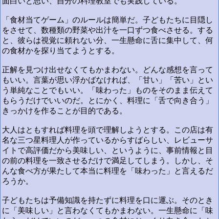
面白いと思い、自分の料理教室でも実践している。
「食材当てゲーム」のルールは簡単だ。子どもたちに目隠し
をさせて、数種類の野菜や出汁を一口ずつ食べさせる。する
と、彼らは視覚に頼れない分、一生懸命に舌に集中して、何
の食材かを探り当てようとする。
正解を見つけ出せなくてもかまわない。どんな感想を言って
もいい。言葉が思い浮かばなければ、「甘い」「苦い」とい
う単純なことでもいい。「味わった」ものをそのまま伝えて
もらうだけでいいのだ。とにかく、料理に「舌で向き合う」
きっかけを作ることが目的である。
大人はともすれば料理を頭で理解しようとする。この店は有
名な三つ星料理人が作っているからすばらしい、レビューサ
イトで高評価だから美味しい、というように、事前情報と目
の前の料理を一致させるだけで満足してしまう。しかし、そ
んな食べ方が果たして本当に料理を「味わった」と言えるだ
ろうか。
子どもたちは予備知識を持たずに料理を口に運ぶ。そのとき
に「美味しい」と言わなくてもかまわない。一生懸命に「味