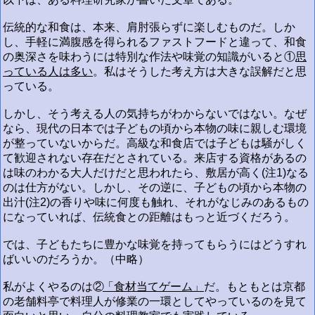
伝統的な和食は、本来、肩肘張らずに楽しむものだ。しか
し、手軽に満腹感を得られるファストフードと違って、和食
の奥深さを味わうには特別な作法や味覚の知識がいると①
思
っている人は多い
。私はそうした考え方は大きな誤解だと思
っている。
しかし、そう考える人の気持ちがわからないではない。なぜ
なら、現代の日本では子どもの頃から本物の味に親しむ環境
が整っていないからだ。高級な和食店では子どもは騒がしく
て歓迎されない存在だとされている。来店する資格があるの
は味のわかる大人だけだと思われたら、敷居が高く(注1)なる
のは仕方がない。しかし、その逆に、子どもの頃から本物の
出汁(注2)の香りや味に何度も触れ、それがなじみのあるもの
になっていれば、伝統食との距離はもっと近づくだろう。
では、子どもたちに豊かな味覚を持ってもらうにはどうすれ
ばいいのだろうか。（中略）
私がよくやるのは②
「食材当てゲーム」
だ。もともとは京都
の老舗料亭で料理人が修業の一環としてやっているのを見て