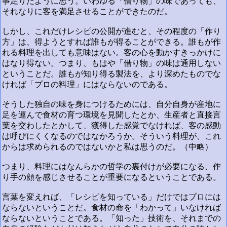
事足りたように思う。いわゆる「借り物」の味であっても、
それなりに客を満足させることができたのだ。
しかし、これだけレシピの公開が進むと、その程度の「作り
方」は、得ようとすれば誰もが得ることができる。誰もが作
れる料理を出しても意味はない。客の心を動かすきっかけに
はなり得ない。つまり、もはや「借り物」の味は通用しない
ということだ。誰もが知り得る製法を、より深めたものでな
ければ「プロの料理」にはならないのである。
そうした独自の味を身につけるためには、自分自身が産地に
足を運んで食材の育つ環境を見聞したとか、生産者と直接言
葉を交わしたとかして、獲得した感覚でなければ、客の感動
は呼びにくくなるのではなかろうか。そういう料理が、これ
からは求められるのではないかと私は思うのだ。（中略）
つまり、料理にはなんらかの哲学の裏付けが必要になる、作
り手の顔を感じさせることが重要になるということである。
言葉を変えれば、「レシピを知っている」だけではプロには
ならないということだ。食材の命を「わかって」いなければ
ならないということである。「知った」技術を、それまでの