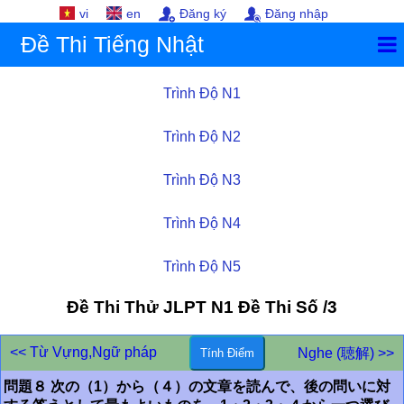
vi
en
Đăng ký
Đăng nhập
Đề Thi Tiếng Nhật
Trình Độ N1
Trình Độ N2
Trình Độ N3
Trình Độ N4
Trình Độ N5
Đề Thi Thử JLPT
N1
Đề Thi Số /3
<< Từ Vựng,Ngữ pháp
Nghe (聴解) >>
問題８ 次の（1）から（４）の文章を読んで、後の問いに対