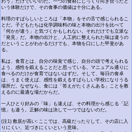
わう」だけでいいのだ。一つの食材にじっくり向き合ったと
いう体験だけで、その食事の価値は十分にある。
料理のすばらしいところは「本物」をその舌で感じられるこ
とだ。子どもたちは化学調味料の味と本物の出汁を比べて
「何かが違う」と気づくかもしれない。それだけでも立派な
「発見」だ。本物の出汁と、人工的に整えられた味は違うの
だということがわかるだけでも、本物を口にした甲斐があ
る。
私は、食育とは、自分の味覚で感じ、自分の頭で考えられる
よう、感性を鍛えることだと思っている。マニュアル通りに
食べるのだけが食育ではないはずだ。そして、毎日の食卓
は、うまく使えば、感性を鍛えるすばらしい学校になりうる
場所だ。なぜなら、食には「答えがたくさんある」ことを教
えるのに最適な場だからだ。
一人ひとり好みの「味」も違えば、その料理から感じる「記
憶」も違う。正解の味は決して一つではないのだ。
(注1) 敷居が高い: ここでは、高級だったりして、その店に入
りにくい、近づきにくいという意味。