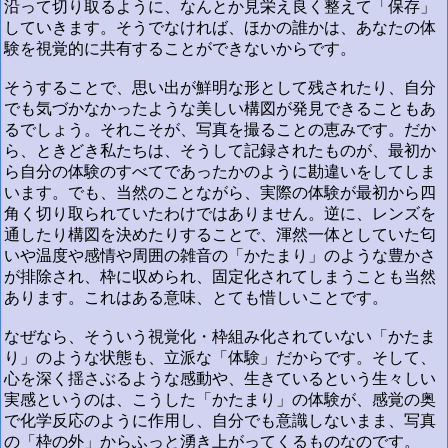
沿って切り取るように、なんとか見栄え良く整えて「保存」
していきます。そうでなければ、ほかの誰かは、あなたの体
験を視覚的に共有することができないからです。
そうすることで、思い出が鮮明な形として残されたり、自分
でも気づかなかったような美しい構図が発見できることもあ
るでしょう。それこそが、写真を撮ることの恵みです。だか
ら、ときどき私たちは、そうして記録されたものが、最初か
ら自分の体験のすべてであったかのように勘違いをしてしま
います。でも、当然のことながら、実際の体験が最初から四
角く切り取られていたわけではありません。逆に、レンズを
通したり構図を決めたりすることで、渾然一体としていた匂
いや温度や感情や周囲の雑音の「かたまり」のような豊かさ
が排除され、枠に収められ、固定化されてしまうことも当然
あります。これはある意味、とても惜しいことです。
なぜなら、そういう視覚化・枠組み化されていない「かたま
り」のような状態も、立派な「体験」だからです。そして、
心を深く揺さぶるような感動や、生きているという生々しい
実感というのは、こうした「かたまり」の体験が、感覚の奥
で化学反応のように作用し、自分でも意識しないまま、写真
の「枠の外」からふっと湧き上がってくるものなのです。