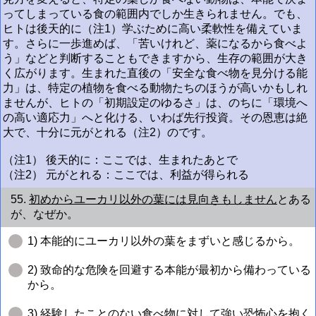
ってしまっている食の範囲内でしか生きられません。でも、
ヒトは後天的に（注1）学ぶために高い柔軟性を備えていま
す。さらに一歩進めば、「苦いけれど、薬になるから食べよ
う」などと判断することもできますから、生存の範囲が大き
く広がります。生まれた直後の「安全な食べ物を見分ける能
力」は、特定の植物を食べる動物たちのほうが高いかもしれ
ませんが、ヒトの「初期設定のゆるさ」は、のちに「環境へ
の高い適応力」へと化ける、いわば先行投資。その恩恵は絶
大で、十分に元がとれる（注2）のです。
（注1） 後天的に：ここでは、生まれたあとで
（注2） 元がとれる：ここでは、利益が得られる
55.
初めからユーカリ以外の葉には見向きもしません
とある
が、なぜか。
1) 本能的にユーカリ以外の葉をまずいと感じるから。
2) 致命的な危険を回避する本能が最初から備わっている
から。
3) 経験したことのない食べ物に対して強い恐怖心を抱く