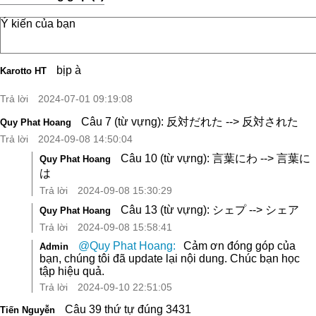
bịp à
Karotto HT
Trả lời
2024-07-01 09:19:08
Câu 7 (từ vựng): 反対だれた --> 反対された
Quy Phat Hoang
Trả lời
2024-09-08 14:50:04
Câu 10 (từ vựng): 言葉にわ --> 言葉に
Quy Phat Hoang
は
Trả lời
2024-09-08 15:30:29
Câu 13 (từ vựng): シェプ --> シェア
Quy Phat Hoang
Trả lời
2024-09-08 15:58:41
@Quy Phat Hoang:
Cảm ơn đóng góp của
Admin
bạn, chúng tôi đã update lại nội dung. Chúc bạn học
tập hiệu quả.
Trả lời
2024-09-10 22:51:05
Câu 39 thứ tự đúng 3431
Tiến Nguyễn