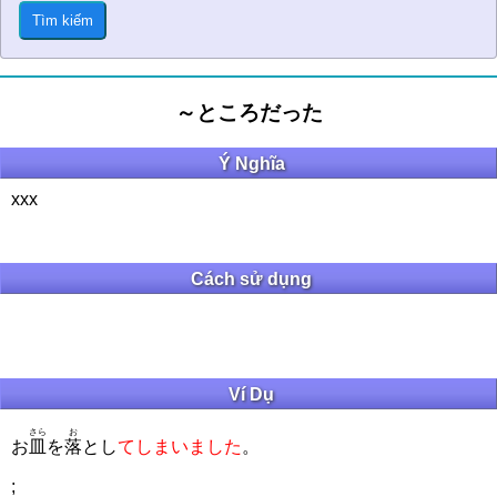
～ところだった
Ý Nghĩa
xxx
Cách sử dụng
Ví Dụ
さら
お
お
皿
を
落
とし
てしまいました
。
;