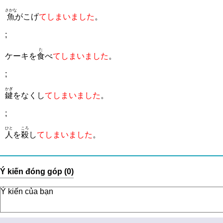
さかな
魚
がこげ
てしまいました
。
;
た
ケーキを
食
べ
てしまいました
。
;
かぎ
鍵
をなくし
てしまいました
。
;
ひと
ころ
人
を
殺
し
てしまいました
。
Ý kiến đóng góp (0)