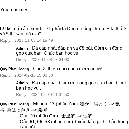
đáp án mondai 74 phải là D mới đúng chứ ạ. B là thứ 3
Lê Hà
và 5 thì sao mà ok đc
Reply
2023-11-03 14:15:49
Đã cập nhật đáp án và đề bài. Cảm ơn đóng
Admin
góp của bạn. Chúc bạn học vui.
Reply
2023-11-06 16:04:00
Câu 2: thiếu dấu gạch dưới ad ơi!
Quy Phat Hoang
Reply
2024-02-18 19:08:58
Đã cập nhật. Cảm ơn đóng góp của bạn. Chúc
Admin
bạn học vui.
Reply
2024-02-20 11:31:50
Mondai 13 (phần đọc): 獲かく得とく --> 獲
Quy Phat Hoang
得, 発はっ揮き --> 発揮
Câu 70 (phần đọc) : 壬里解 --> 理解
Câu 61, 66, 68 (phần đọc): thiếu dấu gạch chân trong
câu hỏi.