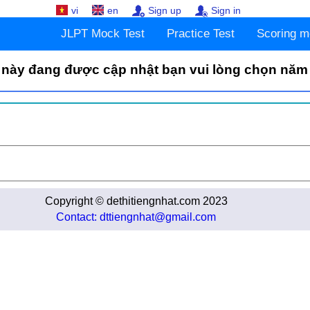
vi
en
Sign up
Sign in
JLPT Mock Test
Practice Test
Scoring m
 này đang được cập nhật bạn vui lòng chọn năm
Copyright © dethitiengnhat.com 2023
Contact: dttiengnhat@gmail.com