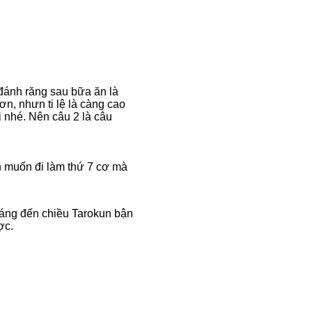
đánh răng sau bữa ăn là
ơn, nhưn ti lệ là càng cao
i nhé. Nên câu 2 là câu
un muốn đi làm thứ 7 cơ mà
sáng đến chiều Tarokun bận
ợc.