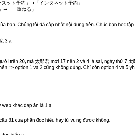
c 「インースット予約」➞「インタネット予約」
なる」➞ 「重ねる」
a bạn. Chúng tôi đã cập nhật nội dung trên. Chúc bạn học tập 
là 3 ạ
người trên 20, mà 太郎君 mới 17 nên 2 và 4 là sai, ngày thứ 7 
 nên => option 1 và 2 cũng không đúng. Chỉ còn option 4 và 5 yh
 web khác đáp án là 1 ạ
t câu 31 của phần đọc hiểu hay từ vựng được không.
đọc hiểu ạ