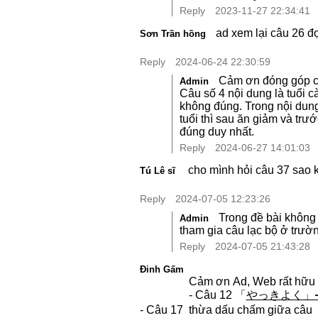
Reply
2023-11-27 22:34:41
ad xem lại câu 26 đ
Sơn Trần hồng
Reply
2024-06-24 22:30:59
Cảm ơn đóng góp c
Admin
Câu số 4 nội dung là tuổi 
không đúng. Trong nội dung 
tuổi thì sau ăn giảm và trư
đúng duy nhất.
Reply
2024-06-27 14:01:03
cho mình hỏi câu 37 sao kh
Tú Lê sĩ
Reply
2024-07-05 12:23:26
Trong đề bài không 
Admin
tham gia câu lạc bộ ở trườ
Reply
2024-07-05 21:43:28
Đinh Gấm
Cảm ơn Ad, Web rất hữu íc
- Câu 12 「
やっきよく」
- Câu 17 thừa dấu chấm gi