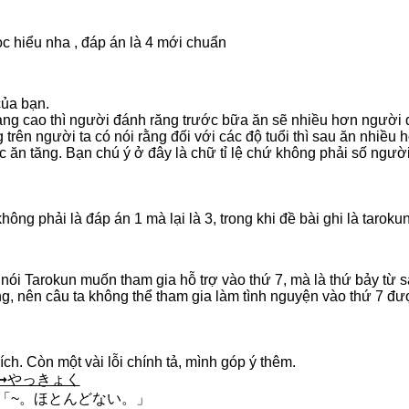
ọc hiểu nha , đáp án là 4 mới chuẩn
ủa bạn.
càng cao thì người đánh răng trước bữa ăn sẽ nhiều hơn người 
trên người ta có nói rằng đối với các độ tuổi thì sau ăn nhiều h
ớc ăn tăng. Bạn chú ý ở đây là chữ tỉ lệ chứ không phải số ngườ
ông phải là đáp án 1 mà lại là 3, trong khi đề bài ghi là tarok
nói Tarokun muốn tham gia hỗ trợ vào thứ 7, mà là thứ bảy từ 
ng, nên câu ta không thể tham gia làm tình nguyện vào thứ 7 đư
h. Còn một vài lỗi chính tả, mình góp ý thêm.
➞やっきょく
ữa câu 「~。ほとんどない。」