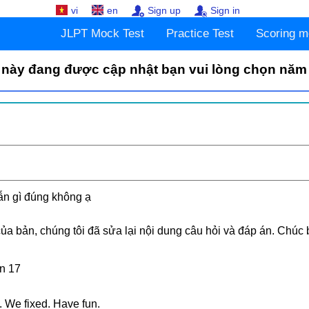
vi
en
Sign up
Sign in
JLPT Mock Test
Practice Test
Scoring m
 này đang được cập nhật bạn vui lòng chọn năm
ẫn gì đúng không ạ
a bản, chúng tôi đã sửa lại nội dung câu hỏi và đáp án. Chúc 
n 17
 We fixed. Have fun.