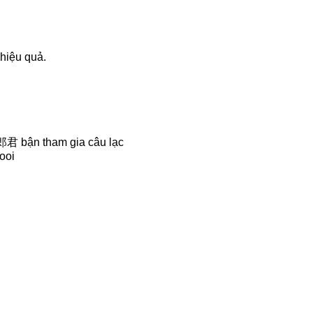
hiệu quả.
太郎君 bận tham gia câu lạc
ooi