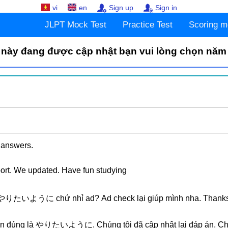
vi
en
Sign up
Sign in
JLPT Mock Test
Practice Test
Scoring m
 này đang được cập nhật bạn vui lòng chọn năm
 answers.
ort. We updated. Have fun studying
à やりたいように chứ nhỉ ad? Ad check lại giúp mình nha. Thanks
n đúng là
やりたいように. Chúng tôi đã cập nhật lại đáp án. Chú