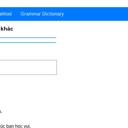
ethod
Grammar Dictionary
 khác
.
c bạn học vui.