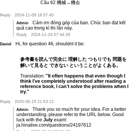
Câu 62 機械→機会
Reply
2024-11-09 18:57:45
Cảm ơn đóng góp của bạn. Chúc bạn đạt kết
Admin
quả cao trong kì thi lần này.
Reply
2024-11-24 07:44:39
Hi, for question 46, shouldnt it be:
Daniel
参考書を読んで完全に 理解した つもりでも 問題を
解いて見ると できない ということがよくある。
Translation:
"It often happens that even though I
think I’ve completely understood after reading a
reference book, I can’t solve the problems when I
try."
Reply
2025-06-19 21:53:12
Thank you so much for your idea. For a better
Admin
understanding, please refer to the URL below. Good
luck with the
July
exam!
ja.hinative.com/questions/24197612