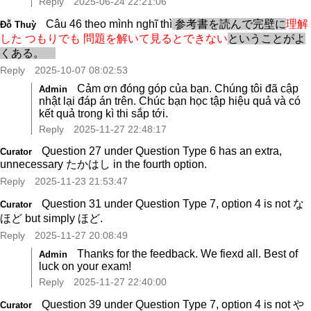
Reply
2025-06-24 22:21:06
Câu 46 theo mình nghĩ thì
参考書を読んで完壁に
理解
Đỗ Thuỳ
した つもりでも
問題を解いて見るとできない
ということがよ
くある。
Reply
2025-10-07 08:02:53
Cảm ơn đóng góp của bạn. Chúng tôi đã cập
Admin
nhật lại đáp án trên. Chúc bạn học tập hiệu quả và có
kết quả trong kì thi sắp tới.
Reply
2025-11-27 22:48:17
Question 27 under Question Type 6 has an extra,
Curator
unnecessary たかはし in the fourth option.
Reply
2025-11-23 21:53:47
Question 31 under Question Type 7, option 4 is not な
Curator
ほど but simply ほど.
Reply
2025-11-27 20:08:49
Thanks for the feedback. We fiexd all. Best of
Admin
luck on your exam!
Reply
2025-11-27 22:40:00
Question 39 under Question Type 7, option 4 is not や
Curator