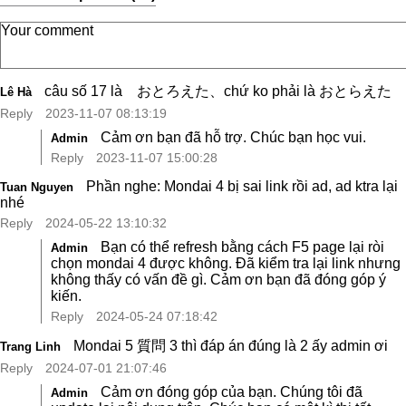
câu số 17 là おとろえた、chứ ko phải là おとらえた
Lê Hà
Reply
2023-11-07 08:13:19
Cảm ơn bạn đã hỗ trợ. Chúc bạn học vui.
Admin
Reply
2023-11-07 15:00:28
Phần nghe: Mondai 4 bị sai link rồi ad, ad ktra lại
Tuan Nguyen
nhé
Reply
2024-05-22 13:10:32
Bạn có thể refresh bằng cách F5 page lại ròi
Admin
chọn mondai 4 được không. Đã kiểm tra lại link nhưng
không thấy có vấn đề gì. Cảm ơn bạn đã đóng góp ý
kiến.
Reply
2024-05-24 07:18:42
Mondai 5 質問 3 thì đáp án đúng là 2 ấy admin ơi
Trang Linh
Reply
2024-07-01 21:07:46
Cảm ơn đóng góp của bạn. Chúng tôi đã
Admin