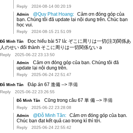
Reply
2024-08-14 00:20:19
@Quy Phat Hoang:
Cảm ơn đóng góp của
Admin
bạn. Chúng tôi đã update lại nội dung trên. Chúc bạn
học vui.
Reply
2024-08-15 21:51:09
Đọc hiểu bài 57 là: ぞこに周リは一切(注3)関係あ
Đỗ Minh Tân
人のせい đổi thành そこに周りは一切関係ない ạ
Reply
2025-06-22 23:13:50
Cảm ơn đóng góp của bạn. Chúng tôi đã
Admin
update lại nội dung trên.
Reply
2025-06-24 22:51:47
準備
Đáp án 67 進備 -->
Đỗ Minh Tân
Reply
2025-06-22 23:26:55
準備
Cũng trong câu 67 単 備 -->
Đỗ Minh Tân
Reply
2025-06-22 23:28:08
@Đỗ Minh Tân:
Cảm ơn đóng góp của bạn.
Admin
Chúc bạn đạt kết quả cao trong kì thì tới.
Reply
2025-06-24 22:55:42