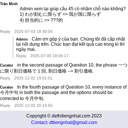
Trần Minh
Admin xem lại giúp câu 45 có nhầm chỗ nào không?
1) わが刻むに限らず => 我が国に限らず
4) 担当的に => ???的
Reply
2025-07-03 18:40:04
Cảm ơn góp ý của bạn. Chúng tôi đã cập nhật
Admin
lại nôi dung trên. Chúc bạn đạt kết quả cao trong kì thì
ngày mai.
Reply
2025-07-05 18:06:17
in the second passage of Question 10, the phrase 一つ
Curator
に限り割日価格で 1 回, 割日価格 --> 割引価格.
Reply
2025-12-02 19:51:01
In the fourth passage of Question 10, every instance of
Curator
今月中句 in both the passage and the options should be
corrected to 今月中旬.
Reply
2025-12-02 20:19:55
Copyright © dethitiengnhat.com 2023
Contact: dttiengnhat@gmail.com