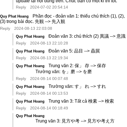
update lại nội dung trên. Chúc bạn có một kì thi tốt.
Reply
2024-07-02 20:54:14
Phần đọc - đoản văn 1: thiếu chú thích (1), (2),
Quy Phat Hoang
(3) trong bài đọc. 先観 --> 先入観
Reply
2024-08-13 22:03:08
Đoản văn 3: chú thích (2) 異議 --> 意識
Quy Phat Hoang
Reply
2024-08-13 22:10:28
Đoản văn 5: 品目 --> 贔屓
Quy Phat Hoang
Reply
2024-08-13 22:19:34
Trung văn 2: 保」 存 --> 保存
Quy Phat Hoang
Trường văn: を」磨 --> を磨
Reply
2024-08-14 00:07:48
Trường văn: す」 れ --> すれ
Quy Phat Hoang
Reply
2024-08-14 00:13:53
Trung văn 3: Tất cả 検素 --> 検索
Quy Phat Hoang
Reply
2024-08-14 00:18:49
Quy Phat Hoang
Trung văn 3: 見方や考 --> 見方や考え方