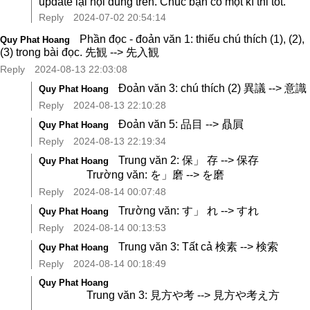
update lại nội dung trên. Chúc bạn có một kì thi tốt.
Reply
2024-07-02 20:54:14
Phần đọc - đoản văn 1: thiếu chú thích (1), (2),
Quy Phat Hoang
(3) trong bài đọc. 先観 --> 先入観
Reply
2024-08-13 22:03:08
Đoản văn 3: chú thích (2) 異議 --> 意識
Quy Phat Hoang
Reply
2024-08-13 22:10:28
Đoản văn 5: 品目 --> 贔屓
Quy Phat Hoang
Reply
2024-08-13 22:19:34
Trung văn 2: 保」 存 --> 保存
Quy Phat Hoang
Trường văn: を」磨 --> を磨
Reply
2024-08-14 00:07:48
Trường văn: す」 れ --> すれ
Quy Phat Hoang
Reply
2024-08-14 00:13:53
Trung văn 3: Tất cả 検素 --> 検索
Quy Phat Hoang
Reply
2024-08-14 00:18:49
Quy Phat Hoang
Trung văn 3: 見方や考 --> 見方や考え方