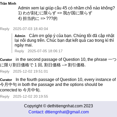
Trần Minh
Admin xem lại giúp câu 45 có nhầm chỗ nào không?
1) わが刻むに限らず => 我が国に限らず
4) 担当的に => ???的
Reply
2025-07-03 18:40:04
Cảm ơn góp ý của bạn. Chúng tôi đã cập nhật
Admin
lại nôi dung trên. Chúc bạn đạt kết quả cao trong kì thì
ngày mai.
Reply
2025-07-05 18:06:17
in the second passage of Question 10, the phrase 一つ
Curator
に限り割日価格で 1 回, 割日価格 --> 割引価格.
Reply
2025-12-02 19:51:01
In the fourth passage of Question 10, every instance of
Curator
今月中句 in both the passage and the options should be
corrected to 今月中旬.
Reply
2025-12-02 20:19:55
Copyright © dethitiengnhat.com 2023
Contact: dttiengnhat@gmail.com