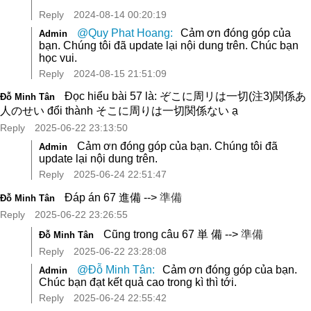
Reply
2024-08-14 00:20:19
@Quy Phat Hoang:
Cảm ơn đóng góp của
Admin
bạn. Chúng tôi đã update lại nội dung trên. Chúc bạn
học vui.
Reply
2024-08-15 21:51:09
Đọc hiểu bài 57 là: ぞこに周リは一切(注3)関係あ
Đỗ Minh Tân
人のせい đổi thành そこに周りは一切関係ない ạ
Reply
2025-06-22 23:13:50
Cảm ơn đóng góp của bạn. Chúng tôi đã
Admin
update lại nội dung trên.
Reply
2025-06-24 22:51:47
準備
Đáp án 67 進備 -->
Đỗ Minh Tân
Reply
2025-06-22 23:26:55
準備
Cũng trong câu 67 単 備 -->
Đỗ Minh Tân
Reply
2025-06-22 23:28:08
@Đỗ Minh Tân:
Cảm ơn đóng góp của bạn.
Admin
Chúc bạn đạt kết quả cao trong kì thì tới.
Reply
2025-06-24 22:55:42