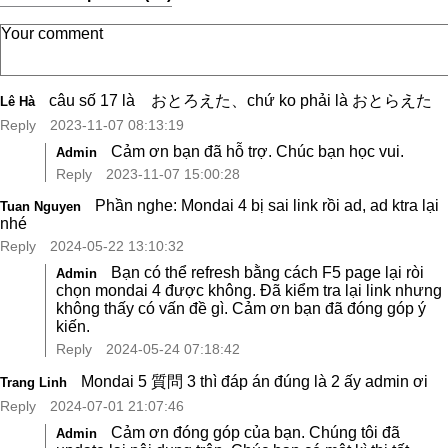
câu số 17 là おとろえた、chứ ko phải là おとらえた
Lê Hà
Reply
2023-11-07 08:13:19
Cảm ơn bạn đã hỗ trợ. Chúc bạn học vui.
Admin
Reply
2023-11-07 15:00:28
Phần nghe: Mondai 4 bị sai link rồi ad, ad ktra lại
Tuan Nguyen
nhé
Reply
2024-05-22 13:10:32
Bạn có thể refresh bằng cách F5 page lại ròi
Admin
chọn mondai 4 được không. Đã kiểm tra lại link nhưng
không thấy có vấn đề gì. Cảm ơn bạn đã đóng góp ý
kiến.
Reply
2024-05-24 07:18:42
Mondai 5 質問 3 thì đáp án đúng là 2 ấy admin ơi
Trang Linh
Reply
2024-07-01 21:07:46
Cảm ơn đóng góp của bạn. Chúng tôi đã
Admin