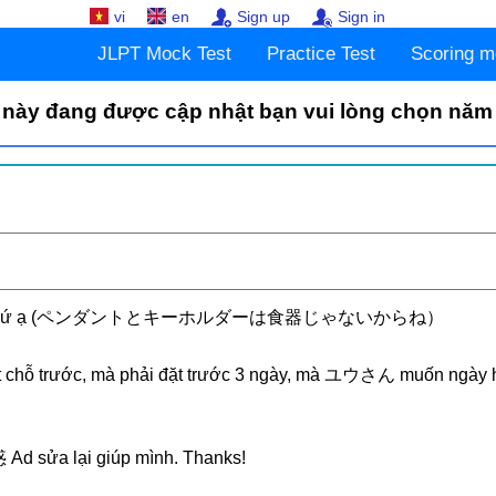
vi
en
Sign up
Sign in
JLPT Mock Test
Practice Test
Scoring m
 này đang được cập nhật bạn vui lòng chọn năm
BとC chứ ạ (ペンダントとキーホルダーは食器じゃないからね）
t chỗ trước, mà phải đặt trước 3 ngày, mà ユウさん muốn ngày 
Ad sửa lại giúp mình. Thanks!