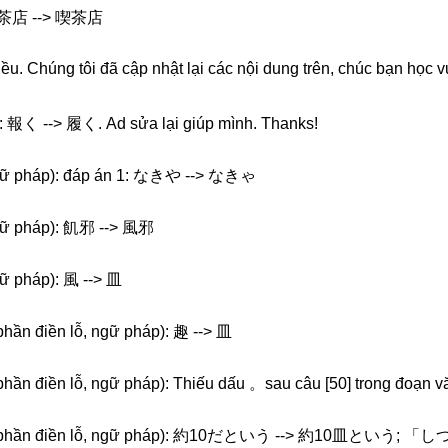
喚茶店 --> 喫茶店
u. Chúng tôi đã cập nhật lại các nội dung trên, chúc bạn học vu
): 報く --> 履く.
Ad sửa lại giúp mình. Thanks!
gữ pháp): đáp án 1: なきや --> なきゃ
gữ pháp): 飢邪 --> 風邪
ữ pháp): 風 --> 皿
phần điền lỗ, ngữ pháp): 趣 --> 皿
phần điền lỗ, ngữ pháp): Thiếu dấu 。sau câu [50] trong đoạn v
 (phần điền lỗ, ngữ pháp): 約10だという --> 約10皿という; 「