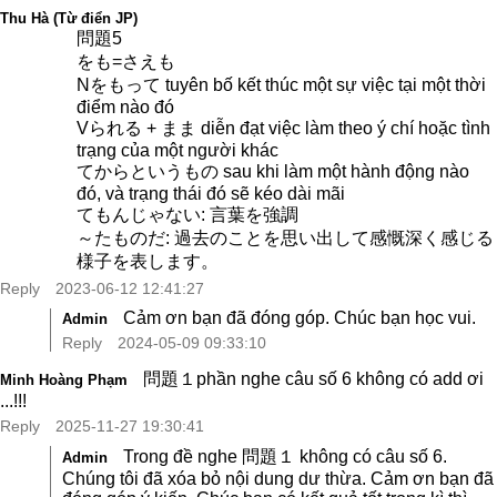
Thu Hà (Từ điển JP)
問題5
をも=さえも
Nをもって tuyên bố kết thúc một sự việc tại một thời
điểm nào đó
Vられる + まま diễn đạt việc làm theo ý chí hoặc tình
trạng của một người khác
てからというもの sau khi làm một hành động nào
đó, và trạng thái đó sẽ kéo dài mãi
てもんじゃない: 言葉を強調
～たものだ: 過去のことを思い出して感慨深く感じる
様子を表します。
Reply
2023-06-12 12:41:27
Cảm ơn bạn đã đóng góp. Chúc bạn học vui.
Admin
Reply
2024-05-09 09:33:10
問題１phần nghe câu số 6 không có add ơi
Minh Hoàng Phạm
...!!!
Reply
2025-11-27 19:30:41
Trong đề nghe
問題１ không có câu số 6.
Admin
Chúng tôi đã xóa bỏ nội dung dư thừa. Cảm ơn bạn đã