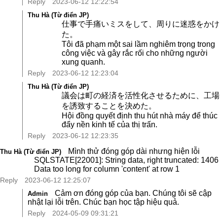
Reply
2023-06-12 12:22:54
Thu Hà (Từ điển JP)
仕事で手痛いミスをして、周りに迷惑をかけ
た。
Tôi đã phạm một sai lầm nghiêm trọng trong
công việc và gây rắc rối cho những người
xung quanh.
Reply
2023-06-12 12:23:04
Thu Hà (Từ điển JP)
議会は町の経済を活性化させるために、工場
を誘致することを決めた。
Hội đồng quyết định thu hút nhà máy để thúc
đẩy nền kinh tế của thị trấn.
Reply
2023-06-12 12:23:35
Mình thử đóng góp dài nhưng hiện lỗi
Thu Hà (Từ điển JP)
SQLSTATE[22001]: String data, right truncated: 1406
Data too long for column 'content' at row 1
Reply
2023-06-12 12:25:07
Cảm ơn đóng góp của bạn. Chúng tôi sẽ cập
Admin
nhật lại lỗi trên. Chúc bạn học tập hiệu quả.
Reply
2024-05-09 09:31:21