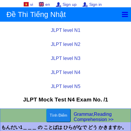
vi
en
Sign up
Sign in
Đề Thi Tiếng Nhật
JLPT level N1
JLPT level N2
JLPT level N3
JLPT level N4
JLPT level N5
JLPT Mock Test
N4
Exam No. /1
Grammar,Reading
Comprehension >>
もんだい1＿＿＿ の ことばは ひらがなで どう かきますか。