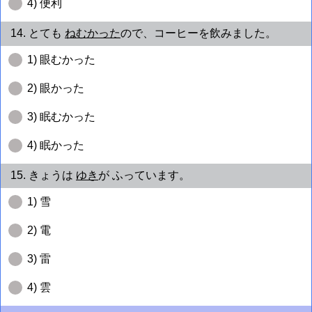
4) 便利
14. とても
ねむかった
ので、コーヒーを飲みました。
1) 眼むかった
2) 眼かった
3) 眠むかった
4) 眠かった
15. きょうは
ゆき
が ふっています。
1) 雪
2) 電
3) 雷
4) 雲