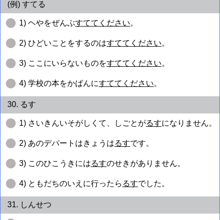
(例) すてる
1) ヘやをぜんぶ
すててください
。
2) ひどいことをするのは
すててください
。
3) ここにいらないものを
すててください
。
4) 学校の本をかばんに
すててください
。
30. るす
1) さいきんいそがしくて、しごとが
るす
になりません。
2) あのデパートはきょうは
るす
です。
3) このひこうきには
るす
のせきがありません。
4) ともだちのいえに行ったら
るす
でした。
31. しんせつ