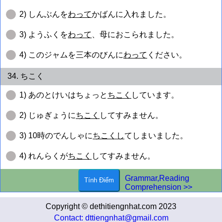
2) しんぶんを
わって
かばんに入れました。
3) ようふくを
わって
、母におこられました。
4) このジャムを三本のびんに
わって
ください。
34. ちこく
1) あのとけいはちょっと
ちこく
しています。
2) じゅぎょうに
ちこく
してすみません。
3) 10時のでんしゃに
ちこくし
てしまいました。
4) れんらくが
ちこく
してすみません。
Grammar,Reading
Comprehension >>
Copyright © dethitiengnhat.com 2023
Contact: dttiengnhat@gmail.com