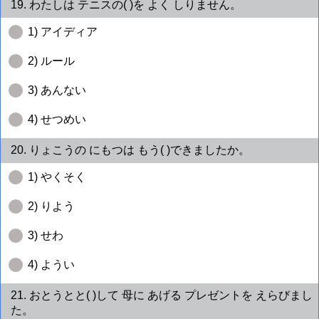
19. わたしは テニスの( )を よく しりません。
1) アイディア
2) ルール
3) あんない
4) せつめい
20. りょこうの にもつは もう( )できましたか。
1) やくそく
2) りよう
3) せわ
4) ようい
21. おとうとと( )して 母に あげる プレゼントを えらびまし
た。