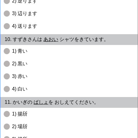
2) 逆ります
3) 辺ります
4) 送ります
10. すずきさんは
あおい
シャツをきています。
1) 青い
2) 黒い
3) 赤い
4) 白い
11. かいぎの
ばしょ
を おしえてください。
1) 揚斦
2) 場斦