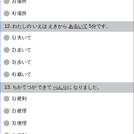
3) 揚所
4) 場所
12. わたしの いえは えきから
あるいて
5分です。
1) 夫いて
2) 走いて
3) 歩いて
4) 裁いて
13. ちかてつが できて
べんり
に なりました。
1) 硬利
2) 硬理
3) 便理