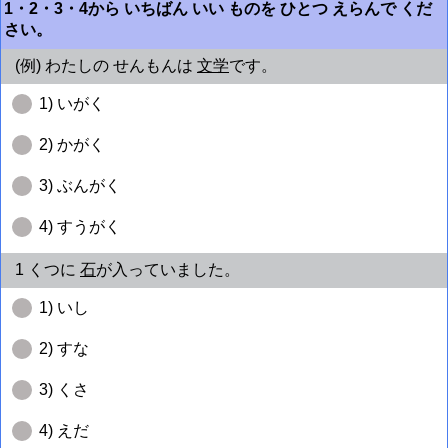
1・2・3・4から いちばん いい ものを ひとつ えらんで くだ
さい。
(例) わたしの せんもんは
文学
です。
1) いがく
2) かがく
3) ぶんがく
4) すうがく
1 くつに
石
が入っていました。
1) いし
2) すな
3) くさ
4) えだ